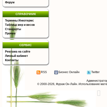
Форум
СПРАВОЧНИК
Термины Инкотермс
Таблица мер и весов
Стандарты
Прочее
СЕРВИС
Реклама на сайте
Личный кабинет
Контакты
RSS
Бизнес Онлайн
Twitter
Администрато
© 2000-2026,
Фураж Он-Лайн
. Использование мат