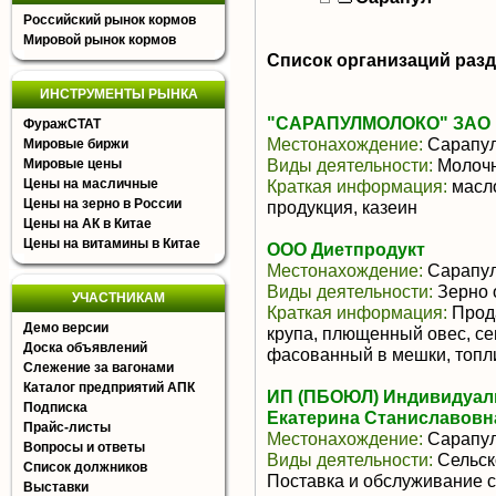
Российский рынок кормов
Мировой рынок кормов
Список организаций раз
ИНСТРУМЕНТЫ РЫНКА
"САРАПУЛМОЛОКО" ЗАО
ФуражСТАТ
Местонахождение:
Сарапу
Мировые биржи
Виды деятельности:
Молочн
Мировые цены
Цены на масличные
Краткая информация:
масло
Цены на зерно в России
продукция, казеин
Цены на АК в Китае
Цены на витамины в Китае
ООО Диетпродукт
Местонахождение:
Сарапу
Виды деятельности:
Зерно 
УЧАСТНИКАМ
Краткая информация:
Прода
Демо версии
крупа, плющенный овес, се
Доска объявлений
фасованный в мешки, топли
Слежение за вагонами
Каталог предприятий АПК
ИП (ПБОЮЛ) Индивидуал
Подписка
Екатерина Станиславовн
Прайс-листы
Местонахождение:
Сарапу
Вопросы и ответы
Виды деятельности:
Сельско
Список должников
Поставка и обслуживание с
Выставки