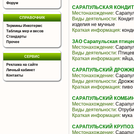
Форум
САРАПУЛЬСКАЯ КОНДИТ
Местонахождение:
Сарапу
СПРАВОЧНИК
Виды деятельности:
Кондит
изделия не мучные
Термины Инкотермс
Краткая информация:
конди
Таблица мер и весов
Стандарты
ЗАО Сарапульская птиц
Прочее
Местонахождение:
Сарапу
Виды деятельности:
Птицев
СЕРВИС
Краткая информация:
яйца,
Реклама на сайте
САРАПУЛЬСКИЙ ДРОЖЖЕ
Личный кабинет
Местонахождение:
Сарапу
Контакты
Виды деятельности:
Дрожжи
Краткая информация:
пиво
САРАПУЛЬСКИЙ КОМБИН
Местонахождение:
Сарапу
Виды деятельности:
Отруби
Краткая информация:
мука
САРАПУЛЬСКИЙ КРУПО
Местонахождение:
Сарапу