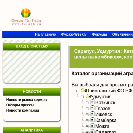
На главную
|
Фураж-Weekly
|
Форумы
|
Объявлени
ВХОД В СИСТЕМУ
Сарапул, Удмуртия : Ка
цены на комбикорм, кор
Каталог организаций агр
Вы выбрали для просмотра
Приволжский ФО РФ
НОВОСТИ
Удмуртия
Новости рынка кормов
Воткинск
Обзоры прессы
Глазов
Новости компаний
Ижевск
Камбарка
Можга
АНАЛИТИКА
Сарапул