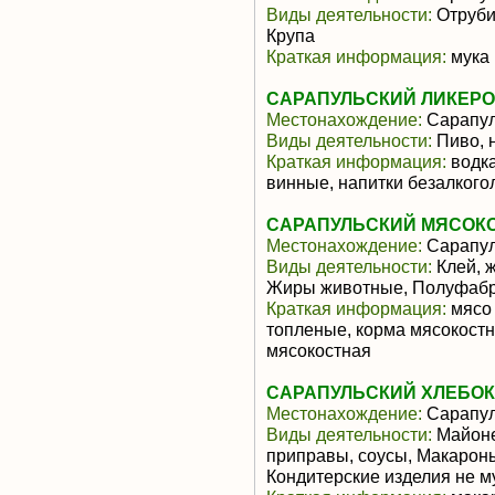
Виды деятельности:
Отруби
Крупа
Краткая информация:
мука
САРАПУЛЬСКИЙ ЛИКЕРО
Местонахождение:
Сарапу
Виды деятельности:
Пиво, 
Краткая информация:
водка
винные, напитки безалког
САРАПУЛЬСКИЙ МЯСОКО
Местонахождение:
Сарапу
Виды деятельности:
Клей, ж
Жиры животные, Полуфабр
Краткая информация:
мясо 
топленые, корма мясокостны
мясокостная
САРАПУЛЬСКИЙ ХЛЕБОК
Местонахождение:
Сарапу
Виды деятельности:
Майоне
приправы, соусы, Макарон
Кондитерские изделия не м