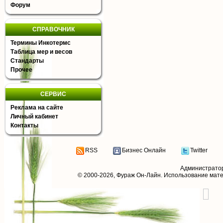
Форум
СПРАВОЧНИК
Термины Инкотермс
Таблица мер и весов
Стандарты
Прочее
СЕРВИС
Реклама на сайте
Личный кабинет
Контакты
RSS
Бизнес Онлайн
Twitter
Администрато
© 2000-2026,
Фураж Он-Лайн
. Использование мат