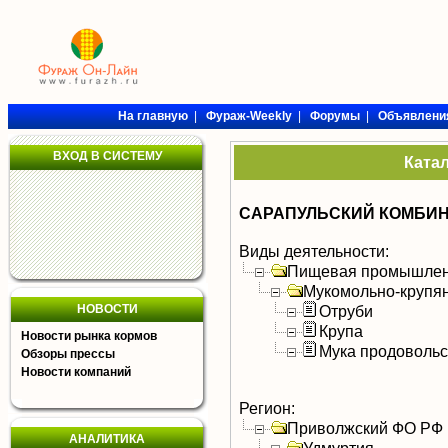
На главную
|
Фураж-Weekly
|
Форумы
|
Объявлени
ВХОД В СИСТЕМУ
Ката
САРАПУЛЬСКИЙ КОМБИН
Виды деятельности:
Пищевая промышлен
Мукомольно-крупя
НОВОСТИ
Отруби
Крупа
Новости рынка кормов
Мука продоволь
Обзоры прессы
Новости компаний
Регион:
Приволжский ФО РФ
АНАЛИТИКА