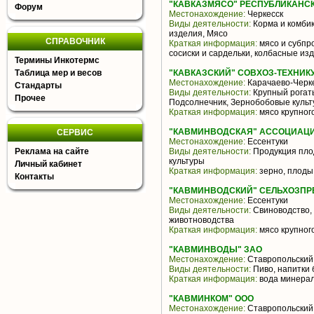
"КАВКАЗМЯСО" РЕСПУБЛИКАНС
Форум
Местонахождение:
Черкесск
Виды деятельности:
Корма и комби
изделия, Мясо
СПРАВОЧНИК
Краткая информация:
мясо и субпр
сосиски и сардельки, колбасные из
Термины Инкотермс
Таблица мер и весов
"КАВКАЗСКИЙ" СОВХОЗ-ТЕХНИК
Местонахождение:
Карачаево-Черке
Стандарты
Виды деятельности:
Крупный рогаты
Прочее
Подсолнечник, Зернобобовые культ
Краткая информация:
мясо крупного
"КАВМИНВОДСКАЯ" АССОЦИАЦИ
СЕРВИС
Местонахождение:
Ессентуки
Реклама на сайте
Виды деятельности:
Продукция пло
культуры
Личный кабинет
Краткая информация:
зерно, плоды
Контакты
"КАВМИНВОДСКИЙ" СЕЛЬХОЗПР
Местонахождение:
Ессентуки
Виды деятельности:
Свиноводство,
животноводства
Краткая информация:
мясо крупного
"КАВМИНВОДЫ" ЗАО
Местонахождение:
Ставропольский
Виды деятельности:
Пиво, напитки 
Краткая информация:
вода минера
"КАВМИНКОМ" ООО
Местонахождение:
Ставропольский