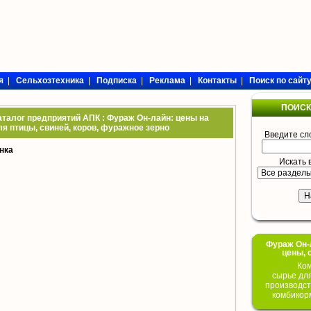
я
|
Сельхозтехника
|
Подписка
|
Реклама
|
Контакты
|
Поиск по сайт
ПОИСК
аталог предприятий АПК : Фураж Он-лайн: цены на
я птицы, свиней, коров, фуражное зерно
Введите сл
нка
Искать 
Фураж Он-Л
цены, 
Ком
сырье дл
производст
комбикор