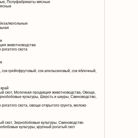
ые, Полуфабрикаты мясные
мясные
безалкогольные
льная
я
ция животноводства
 рогатого скота
я
 сок грейпфрутовый, сок апельсиновый, сок яблочный,
 край
й скот, Молочная продукция животноводства, Овощи,
рнобобовые культуры, Шерсть и шкуры, Свиноводство,
 рогатого скота, овощи открытого грунта, молоко
й скот, Зернобобовые культуры, Свиноводство
нобобовые культуры, крупный рогатый скот