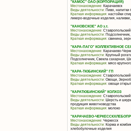
"КАМОС" ОАО (КОРПОРАЦИЯ)
Местонахождение:
Карачаевск
Виды деятельности:
Пиво, напитки 
Краткая информация:
настойки спир
ликеро-водочные изделия, наливки
"КАНОВСКОЕ" АО з.т.
Местонахождение:
Ставропольский
Виды деятельности:
Подсолнечник,
Краткая информация:
свинина, зер
"КАРА-ПАГО" КОЛЛЕКТИВНОЕ С
Местонахождение:
Карачаево-Черке
Виды деятельности:
Крупный рогаты
Подсолнечник, Свекла сахарная, Ш
Краткая информация:
мясо крупного
"КАРА-ТЮБИНСКИЙ" ГП
Местонахождение:
Ставропольский
Виды деятельности:
Овощи, Зерноб
Краткая информация:
овощи открыт
"КАРАТЮБИНСКИЙ" КОЛХОЗ
Местонахождение:
Ставропольский
Виды деятельности:
Шерсть и шкур
продукция животноводства
Краткая информация:
молоко
"КАРАЧАЕВО-ЧЕРКЕССКХЛЕБОПР
Местонахождение:
Черкесск
Виды деятельности:
Корма и комбик
хлебобулочные изделия