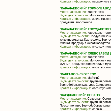
Краткая информация:
макаронные и
"КАРАЧАЕВСКИЙ" ГОРМОЛЗАВО
Местонахождение:
Карачаевск
Виды деятельности:
Молочная и ма
Краткая информация:
масло животн
продукция, мороженое
"КАРАЧАЕВСКИЙ" ГОСУДАРСТВ
Местонахождение:
Карачаево-Черке
Виды деятельности:
Продукция коне
животноводства, Картофель, Зерно
Мясная продукция животноводства
Краткая информация:
мясо крупного
"КАРАЧАЕВСКИЙ" ХЛЕБОЗАВОД (
Местонахождение:
Карачаевск
Виды деятельности:
Молочная и ма
мучные, Кондитерские изделия муч
Краткая информация:
кексы, восточ
"КАРГАПОЛЬСКОЕ" ТОО
Местонахождение:
Майский
Виды деятельности:
Крупный рогаты
Зернобобовые культуры, Свиноводс
Краткая информация:
мясо крупного
"КАРДЖИНСКИЙ" СОВХОЗ
Местонахождение:
Северная Осети
Виды деятельности:
Крупный рогаты
Подсолнечник, Зернобобовые культ
Краткая информация:
молоко