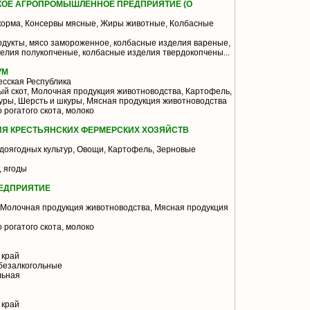
КОЕ АГРОПРОМЫШЛЕННОЕ ПРЕДПРИЯТИЕ (О
корма, Консервы мясные, Жиры животные, Колбасные
одукты, мясо замороженное, колбасные изделия вареные,
делия полукопченые, колбасные изделия твердокопчены...
УМ
сская Республика
й скот, Молочная продукция животноводства, Картофель,
уры, Шерсть и шкуры, Мясная продукция животноводства
 рогатого скота, молоко
Я КРЕСТЬЯНСКИХ ФЕРМЕРСКИХ ХОЗЯЙСТВ
доягодных культур, Овощи, Картофель, Зерновые
, ягоды
ЕДПРИЯТИЕ
 Молочная продукция животноводства, Мясная продукция
 рогатого скота, молоко
 край
безалкогольные
льная
 край