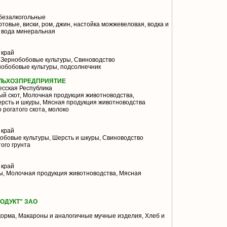
безалкогольные
товые, виски, ром, джин, настойка можжевеловая, водка и
, вода минеральная
 край
 Зернобобовые культуры, Свиноводство
нобобовые культуры, подсолнечник
ЕЛЬХОЗПРЕДПРИЯТИЕ
сская Республика
й скот, Молочная продукция животноводства,
ерсть и шкуры, Мясная продукция животноводства
 рогатого скота, молоко
 край
обовые культуры, Шерсть и шкуры, Свиноводство
ого грунта
 край
ы, Молочная продукция животноводства, Мясная
ОДУКТ" ЗАО
орма, Макароны и аналогичные мучные изделия, Хлеб и