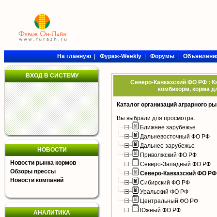
На главную
|
Фураж-Weekly
|
Форумы
|
Объявлени
ВХОД В СИСТЕМУ
Северо-Кавказский ФО РФ : К
комбикорм, корма дл
Каталог организаций аграрного ры
Вы выбрали для просмотра:
Ближнее зарубежье
Дальневосточный ФО РФ
Дальнее зарубежье
НОВОСТИ
Приволжский ФО РФ
Новости рынка кормов
Северо-Западный ФО РФ
Обзоры прессы
Северо-Кавказский ФО РФ
Новости компаний
Сибирский ФО РФ
Уральский ФО РФ
Центральный ФО РФ
Южный ФО РФ
АНАЛИТИКА