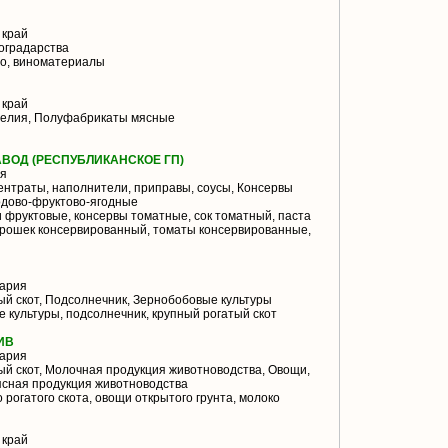
 край
оградарства
но, виноматериалы
 край
елия, Полуфабрикаты мясные
ВОД (РЕСПУБЛИКАНСКОЕ ГП)
я
нтраты, наполнители, приправы, соусы, Консервы
одово-фруктово-ягодные
 фруктовые, консервы томатные, сок томатный, паста
горошек консервированный, томаты консервированные,
ария
й скот, Подсолнечник, Зернобобовые культуры
 культуры, подсолнечник, крупный рогатый скот
ИВ
ария
й скот, Молочная продукция животноводства, Овощи,
ясная продукция животноводства
 рогатого скота, овощи открытого грунта, молоко
 край