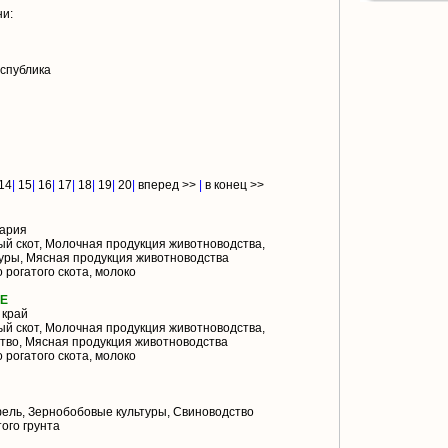
ни:
спублика
14
|
15
|
16
|
17
|
18
|
19
|
20
|
вперед >>
|
в конец >>
ария
й скот, Молочная продукция животноводства,
уры, Мясная продукция животноводства
 рогатого скота, молоко
ИЕ
 край
й скот, Молочная продукция животноводства,
тво, Мясная продукция животноводства
 рогатого скота, молоко
ель, Зернобобовые культуры, Свиноводство
ого грунта