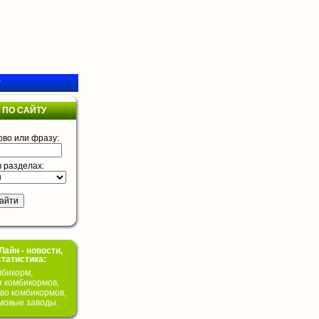
у
 ПО САЙТУ
ово или фразу:
в разделах:
айн - новости,
статистика:
бикорм,
я комбикормов,
во комбикормов,
мовые заводы.