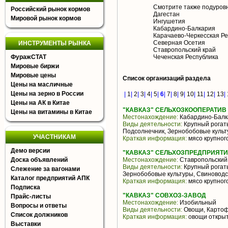
Смотрите также подуров
Российский рынок кормов
Дагестан
Мировой рынок кормов
Ингушетия
Кабардино-Балкария
Карачаево-Черкесская Ре
Северная Осетия
ИНСТРУМЕНТЫ РЫНКА
Ставропольский край
ФуражСТАТ
Чеченская Республика
Мировые биржи
Мировые цены
Список организаций раздела
Цены на масличные
Цены на зерно в России
|
1
|
2
|
3
|
4
|
5
|
6
|
7
|
8
|
9
|
10
|
11
|
12
|
13
|
Цены на АК в Китае
"КАВКАЗ" СЕЛЬХОЗКООПЕРАТИВ
Цены на витамины в Китае
Местонахождение:
Кабардино-Балк
Виды деятельности:
Крупный рогаты
Подсолнечник, Зернобобовые культ
УЧАСТНИКАМ
Краткая информация:
мясо крупного
Демо версии
"КАВКАЗ" СЕЛЬХОЗПРЕДПРИЯТ
Доска объявлений
Местонахождение:
Ставропольский
Виды деятельности:
Крупный рогаты
Слежение за вагонами
Зернобобовые культуры, Свиноводс
Каталог предприятий АПК
Краткая информация:
мясо крупного
Подписка
"КАВКАЗ" СОВХОЗ-ЗАВОД
Прайс-листы
Местонахождение:
Изобильный
Вопросы и ответы
Виды деятельности:
Овощи, Картоф
Список должников
Краткая информация:
овощи открыт
Выставки