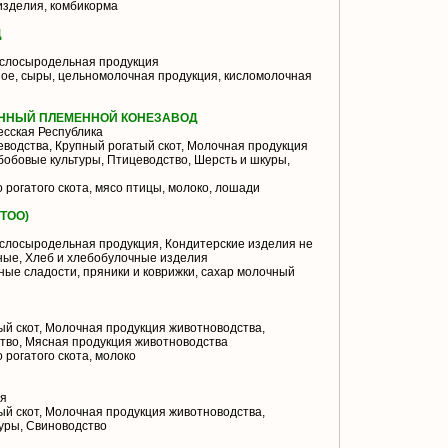
зделия, комбикорма
Д
слосыродельная продукция
ое, сыры, цельномолочная продукция, кисломолочная
ЕННЫЙ ПЛЕМЕННОЙ КОНЕЗАВОД
сская Республика
водства, Крупный рогатый скот, Молочная продукция
бобовые культуры, Птицеводство, Шерсть и шкуры,
 рогатого скота, мясо птицы, молоко, лошади
ТОО)
слосыродельная продукция, Кондитерские изделия не
ные, Хлеб и хлебобулочные изделия
ные сладости, пряники и коврижки, сахар молочный
й скот, Молочная продукция животноводства,
тво, Мясная продукция животноводства
 рогатого скота, молоко
я
й скот, Молочная продукция животноводства,
уры, Свиноводство