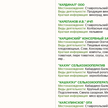
"КАРДИНАЛ" ООО
Местонахождение:
Ставропольский
Виды деятельности:
Продукция вин
Краткая информация:
виноград, ви
"КАРЕПАНОВ И.В." ИЧП
Местонахождение:
Ставропольский
Виды деятельности:
Колбасные изд
Краткая информация:
пельмени
"КАРЦИНСКИЙ" КОНСЕРВНЫЙ ЗА
Местонахождение:
Северная Осети
Виды деятельности:
Пищевые конце
плодоовощные, Соки, Консервы пл
Краткая информация:
компоты, соки
томатная, пюре томатное, соусы, 
икр...
"КАХУН" СЕЛЬХОЗКООПЕРАТИВ
Местонахождение:
Кабардино-Балк
Виды деятельности:
Крупный рогаты
Краткая информация:
зернобобовые
"КАШХАТАУ" СЕЛЬХОЗКООПЕРАТ
Местонахождение:
Кабардино-Балк
Виды деятельности:
Крупный рогаты
Подсолнечник, Свекла сахарная, М
Краткая информация:
мясо крупного
"КАЯСУЛИНСКОЕ" ОПХ
Местонахождение:
Ставропольский