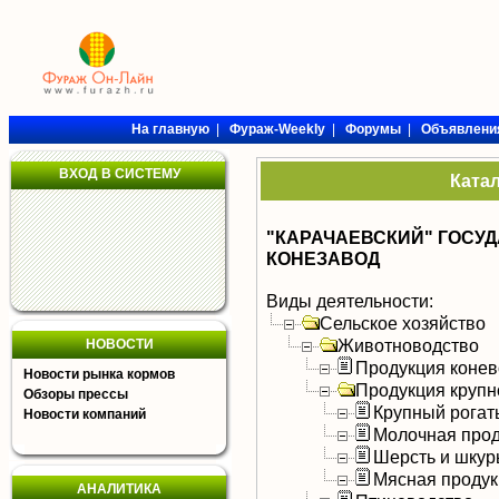
На главную
|
Фураж-Weekly
|
Форумы
|
Объявлени
ВХОД В СИСТЕМУ
Ката
"КАРАЧАЕВСКИЙ" ГОСУ
КОНЕЗАВОД
Виды деятельности:
Сельское хозяйство
Животноводство
НОВОСТИ
Продукция конев
Новости рынка кормов
Продукция крупно
Обзоры прессы
Крупный рогат
Новости компаний
Молочная прод
Шерсть и шку
Мясная продук
АНАЛИТИКА