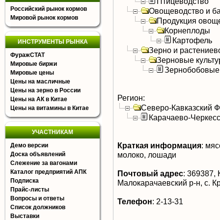
Птицеводство
Российский рынок кормов
Овощеводство и б
Мировой рынок кормов
Продукция овощ
Корнеплоды
Картофель
ИНСТРУМЕНТЫ РЫНКА
Зерно и растениев
ФуражСТАТ
Зерновые культ
Мировые биржи
Зернобобовые
Мировые цены
Цены на масличные
Цены на зерно в России
Регион:
Цены на АК в Китае
Северо-Кавказский 
Цены на витамины в Китае
Карачаево-Черкесс
УЧАСТНИКАМ
Краткая информация
:
мясо
Демо версии
молоко, лошади
Доска объявлений
Слежение за вагонами
Каталог предприятий АПК
Почтовый адрес
:
369387, 
Подписка
Малокарачаевский р-н, с. К
Прайс-листы
Вопросы и ответы
Телефон
:
2-13-31
Список должников
Выставки