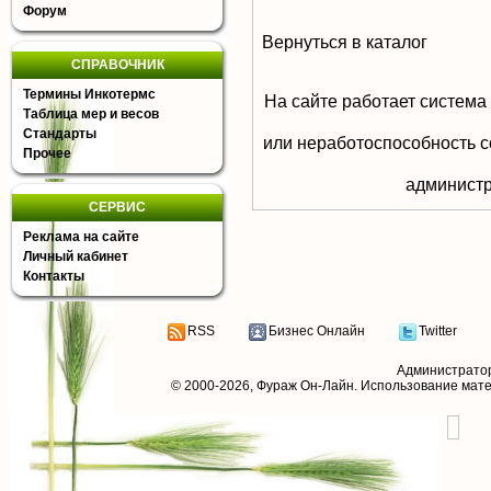
Форум
Вернуться в каталог
СПРАВОЧНИК
Термины Инкотермс
На сайте работает система
Таблица мер и весов
Стандарты
или неработоспособность с
Прочее
aдминистр
СЕРВИС
Реклама на сайте
Личный кабинет
Контакты
RSS
Бизнес Онлайн
Twitter
Администрато
© 2000-2026,
Фураж Он-Лайн
. Использование мат