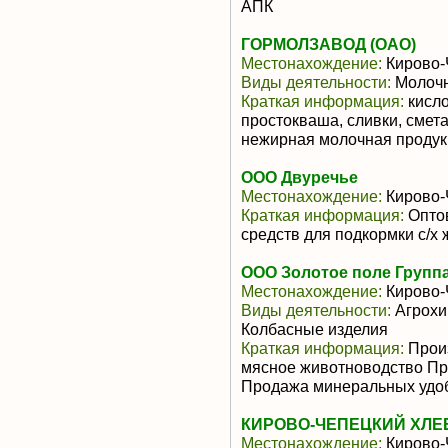
АПК
ГОРМОЛЗАВОД (ОАО)
Местонахождение:
Кирово-
Виды деятельности:
Молочн
Краткая информация:
кисло
простокваша, сливки, смет
нежирная молочная продукц
ООО Двуречье
Местонахождение:
Кирово-
Краткая информация:
Оптов
средств для подкормки с/х 
ООО Золотое поле Групп
Местонахождение:
Кирово-
Виды деятельности:
Агрохи
Колбасные изделия
Краткая информация:
Произ
мясное животноводство Пр
Продажа минеральных удобр
КИРОВО-ЧЕПЕЦКИЙ ХЛЕ
Местонахождение:
Кирово-