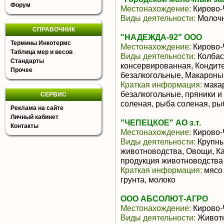
Форум
Местонахождение:
Кирово-
Виды деятельности:
Молочн
СПРАВОЧНИК
"НАДЕЖДА-92" ООО
Термины Инкотермс
Местонахождение:
Кирово-
Таблица мер и весов
Виды деятельности:
Колбас
Стандарты
консервированная, Кондите
Прочее
безалкогольные, Макароны
Краткая информация:
макар
безалкогольные, пряники и
СЕРВИС
соленая, рыба соленая, рыб
Реклама на сайте
Личный кабинет
"ЧЕПЕЦКОЕ" АО з.т.
Контакты
Местонахождение:
Кирово-
Виды деятельности:
Крупны
животноводства, Овощи, К
продукция животноводства
Краткая информация:
мясо 
грунта, молоко
ООО АБСОЛЮТ-АГРО
Местонахождение:
Кирово-
Виды деятельности:
Животн