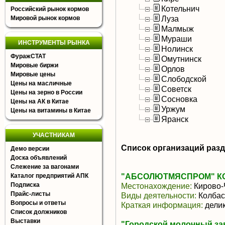
Котельнич
Российский рынок кормов
Луза
Мировой рынок кормов
Малмыж
Мураши
ИНСТРУМЕНТЫ РЫНКА
Нолинск
ФуражСТАТ
Омутнинск
Мировые биржи
Орлов
Мировые цены
Слободской
Цены на масличные
Советск
Цены на зерно в России
Сосновка
Цены на АК в Китае
Уржум
Цены на витамины в Китае
Яранск
УЧАСТНИКАМ
Список организаций раз
Демо версии
Доска объявлений
Слежение за вагонами
"АБСОЛЮТМЯСПРОМ" К
Каталог предприятий АПК
Подписка
Местонахождение:
Кирово-
Прайс-листы
Виды деятельности:
Колбас
Вопросы и ответы
Краткая информация:
дели
Список должников
Выставки
"Городской молочный за