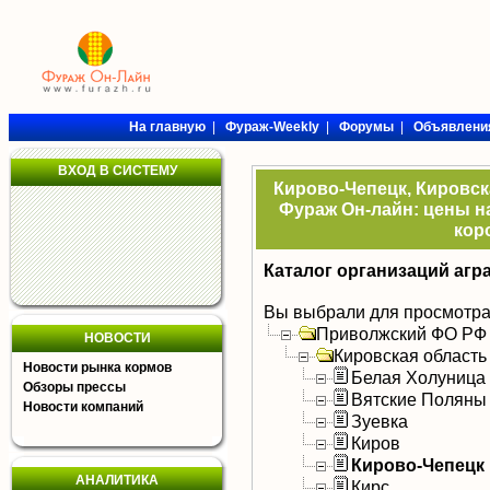
На главную
|
Фураж-Weekly
|
Форумы
|
Объявлени
ВХОД В СИСТЕМУ
Кирово-Чепецк, Кировск
Фураж Он-лайн: цены на
кор
Каталог организаций агр
Вы выбрали для просмотра
Приволжский ФО РФ
НОВОСТИ
Кировская область
Новости рынка кормов
Белая Холуница
Обзоры прессы
Вятские Поляны
Новости компаний
Зуевка
Киров
Кирово-Чепецк
АНАЛИТИКА
Кирс