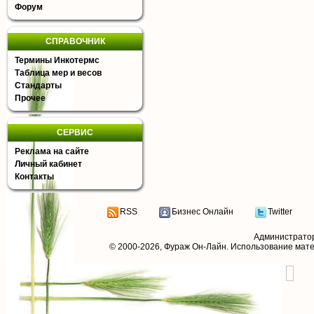
Форум
СПРАВОЧНИК
Термины Инкотермс
Таблица мер и весов
Стандарты
Прочее
СЕРВИС
Реклама на сайте
Личный кабинет
Контакты
RSS
Бизнес Онлайн
Twitter
Администрато
© 2000-2026,
Фураж Он-Лайн
. Использование мат