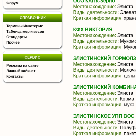
ООО КАПК-Зерно
Форум
Местонахождение:
Элиста
Виды деятельности:
Элеват
Краткая информация:
хране
СПРАВОЧНИК
Термины Инкотермс
КФХ ВИКТОРИЯ
Таблица мер и весов
Местонахождение:
Элиста
Стандарты
Виды деятельности:
Мукомо
Прочее
Краткая информация:
Муко
СЕРВИС
ЭЛИСТИНСКИЙ ГОРМОЛ
Местонахождение:
Элиста
Реклама на сайте
Виды деятельности:
Молочн
Личный кабинет
Краткая информация:
цельн
Контакты
ЭЛИСТИНСКИЙ КОМБИНАТ
Местонахождение:
Элиста
Виды деятельности:
Корма 
Краткая информация:
мука 
ЭЛИСТИНСКОЕ УПП ВОС 
Местонахождение:
Элиста
Виды деятельности:
Полуфа
Краткая информация:
пакет