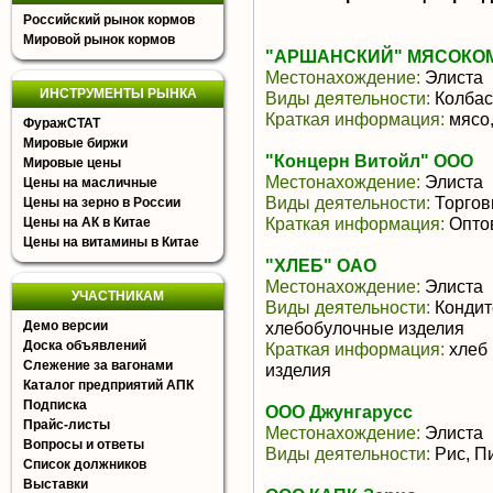
Российский рынок кормов
Мировой рынок кормов
"АРШАНСКИЙ" МЯСОКОМ
Местонахождение:
Элиста
ИНСТРУМЕНТЫ РЫНКА
Виды деятельности:
Колбас
Краткая информация:
мясо,
ФуражСТАТ
Мировые биржи
"Концерн Витойл" ООО
Мировые цены
Местонахождение:
Элиста
Цены на масличные
Виды деятельности:
Торгов
Цены на зерно в России
Краткая информация:
Оптов
Цены на АК в Китае
Цены на витамины в Китае
"ХЛЕБ" ОАО
Местонахождение:
Элиста
УЧАСТНИКАМ
Виды деятельности:
Кондит
Демо версии
хлебобулочные изделия
Доска объявлений
Краткая информация:
хлеб 
Слежение за вагонами
изделия
Каталог предприятий АПК
Подписка
ООО Джунгарусс
Прайс-листы
Местонахождение:
Элиста
Вопросы и ответы
Виды деятельности:
Рис, П
Список должников
Выставки