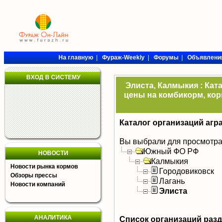
На главную
|
Фураж-Weekly
|
Форумы
|
Объявлени
ВХОД В СИСТЕМУ
Элиста, Калмыкия : Кат
цены на комбикорм, кор
Каталог организаций агр
Вы выбрали для просмотра
Южный ФО РФ
НОВОСТИ
Калмыкия
Новости рынка кормов
Городовиковск
Обзоры прессы
Лагань
Новости компаний
Элиста
АНАЛИТИКА
Список организаций раз