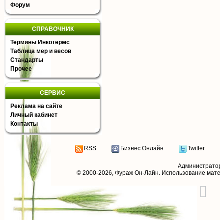
Форум
СПРАВОЧНИК
Термины Инкотермс
Таблица мер и весов
Стандарты
Прочее
СЕРВИС
Реклама на сайте
Личный кабинет
Контакты
RSS
Бизнес Онлайн
Twitter
Администрато
© 2000-2026,
Фураж Он-Лайн
. Использование мат