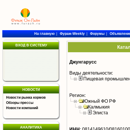
На главную
|
Фураж-Weekly
|
Форумы
|
Объявлени
ВХОД В СИСТЕМУ
Ката
Джунгарусс
Виды деятельности:
Пищевая промышлен
НОВОСТИ
Регион:
Новости рынка кормов
Южный ФО РФ
Обзоры прессы
Калмыкия
Новости компаний
Элиста
АНАЛИТИКА
ИНН
:
0814149610/0816010