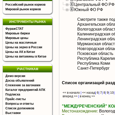
Центральный ФО РФ
Российский рынок кормов
Южный ФО РФ
Мировой рынок кормов
Смотрите также по
ИНСТРУМЕНТЫ РЫНКА
Архангельская обл
Вологодская облас
ФуражСТАТ
Мировые биржи
Калининградская о
Мировые цены
Ленинградская обл
Цены на масличные
Мурманская област
Цены на зерно в России
Новгородская обла
Цены на АК в Китае
Псковская область
Цены на витамины в Китае
Республика Карели
Республика Коми
Санкт-Петербург
УЧАСТНИКАМ
Демо версии
Доска объявлений
Список организаций раз
Слежение за вагонами
Каталог предприятий АПК
<< в начало
|
<< назад
|
6
|
7
|
8
|
9
|
10
Подписка
вперед >>
|
в конец >>
Прайс-листы
Вопросы и ответы
"МЕЖДУРЕЧЕНСКИЙ" КО
Список должников
Местонахождение:
Вологод
Выставки