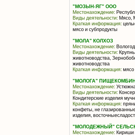
"МОЗЫН-ЯГ" ООО
Местонахождение:
Республ
Виды деятельности:
Мясо, 
Краткая информация:
цельн
мясо и субпродукты
"МОЛА" КОЛХОЗ
Местонахождение:
Вологод
Виды деятельности:
Крупны
животноводства, Зернобоб
животноводства
Краткая информация:
мясо 
"МОЛОГА" ПИЩЕКОМБИ
Местонахождение:
Устюжн
Виды деятельности:
Консер
Кондитерские изделия мучн
Краткая информация:
пряни
конфеты, не глазированны
изделия, восточныесладос
"МОЛОДЕЖНЫЙ" СЕЛЬСК
Местонахождение:
Кириши