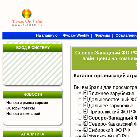
На главную
|
Фураж-Weekly
|
Форумы
|
Объявлени
ВХОД В СИСТЕМУ
Северо-Западный ФО РФ 
лайн: цены на комбик
Каталог организаций агр
Вы выбрали для просмотра
Ближнее зарубежье
НОВОСТИ
Дальневосточный Ф
Новости рынка кормов
Дальнее зарубежье
Обзоры прессы
Приволжский ФО РФ
Новости компаний
Северо-Западный 
Северо-Кавказский 
Сибирский ФО РФ
АНАЛИТИКА
Уральский ФО РФ