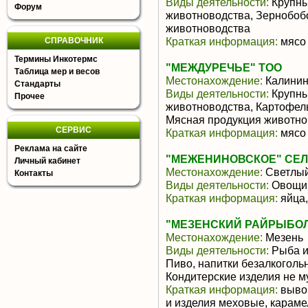
Виды деятельности:
Крупны
Форум
животноводства, Зернобоб
животноводства
Краткая информация:
мясо 
СПРАВОЧНИК
Термины Инкотермс
"МЕЖДУРЕЧЬЕ" ТОО
Таблица мер и весов
Местонахождение:
Калинин
Стандарты
Виды деятельности:
Крупны
Прочее
животноводства, Картофел
Мясная продукция животно
СЕРВИС
Краткая информация:
мясо 
Реклама на сайте
"МЕЖЕНИНОВСКОЕ" СЕЛ
Личный кабинет
Местонахождение:
Светлы
Контакты
Виды деятельности:
Овощи,
Краткая информация:
яйца,
"МЕЗЕНСКИЙ РАЙРЫБО
Местонахождение:
Мезень
Виды деятельности:
Рыба и
Пиво, напитки безалкоголь
Кондитерские изделия не м
Краткая информация:
вывоз
и изделия меховые, карамел