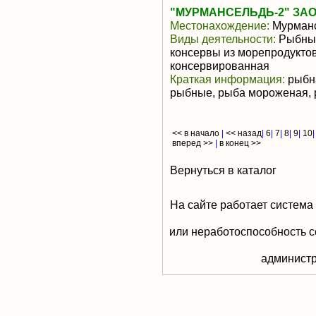
"МУРМАНСЕЛЬДЬ-2" ЗА
Местонахождение:
Мурманс
Виды деятельности:
Рыбные
консервы из морепродуктов
консервированная
Краткая информация:
рыбна
рыбные, рыба мороженая, 
<< в начало
|
<< назад
|
6
|
7
|
8
|
9
|
10
вперед >>
|
в конец >>
Вернуться в каталог
На сайте работает система
или неработоспособность с
aдминистр