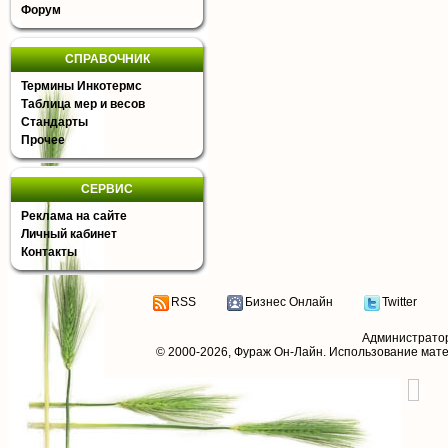
Форум
СПРАВОЧНИК
Термины Инкотермс
Таблица мер и весов
Стандарты
Прочее
СЕРВИС
Реклама на сайте
Личный кабинет
Контакты
RSS
Бизнес Онлайн
Twitter
Администрато
© 2000-2026,
Фураж Он-Лайн
. Использование мат