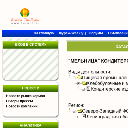
На главную
|
Фураж-Weekly
|
Форумы
|
Объявлени
ВХОД В СИСТЕМУ
Ката
"МЕЛЬНИЦА" КОНДИТЕР
Виды деятельности:
Пищевая промышлен
Хлебобулочные и м
НОВОСТИ
Кондитерские из
Новости рынка кормов
Обзоры прессы
Регион:
Новости компаний
Северо-Западный Ф
Ленинградская обл
АНАЛИТИКА