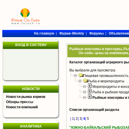
На главную
|
Фураж-Weekly
|
Форумы
|
Объявлени
ВХОД В СИСТЕМУ
Рыбные консервы и пресервы, Рыб
Он-лайн: цены на комбикорм,
Каталог организаций аграрного ры
Вы выбрали для просмотра:
Пищевая промышленность
Рыба и морепродукты
Морепродукты и конс
НОВОСТИ
Рыба и рыбная проду
Новости рынка кормов
Рыбные консервы и 
Обзоры прессы
Новости компаний
Список организаций раздела
|
1
|
2
|
3
|
4
|
5
АНАЛИТИКА
"ЮЖНО-БАЙКАЛЬСКИЙ РЫБОЗАВ