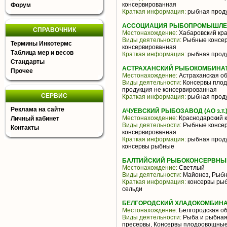
консервированная
Форум
Краткая информация:
рыбная проду
АССОЦИАЦИЯ РЫБОПРОМЫШЛЕН
СПРАВОЧНИК
Местонахождение:
Хабаровский кр
Виды деятельности:
Рыбные консер
Термины Инкотермс
консервированная
Таблица мер и весов
Краткая информация:
рыбная проду
Стандарты
АСТРАХАНСКИЙ РЫБОКОМБИНАТ (
Прочее
Местонахождение:
Астраханская об
Виды деятельности:
Консервы плод
продукция не консервированная
СЕРВИС
Краткая информация:
рыбная проду
Реклама на сайте
АЧУЕВСКИЙ РЫБОЗАВОД (АО з.т.
Местонахождение:
Краснодарский 
Личный кабинет
Виды деятельности:
Рыбные консер
Контакты
консервированная
Краткая информация:
рыбная проду
консервы рыбные
БАЛТИЙСКИЙ РЫБОКОНСЕРВНЫЙ
Местонахождение:
Светлый
Виды деятельности:
Майонез, Рыбн
Краткая информация:
консервы рыбн
сельди
БЕЛГОРОДСКИЙ ХЛАДОКОМБИНАТ
Местонахождение:
Белгородская об
Виды деятельности:
Рыба и рыбная
пресервы, Консервы плодоовощны