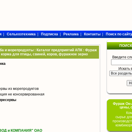
я
|
Сельхозтехника
|
Подписка
|
Реклама
|
Контакты
|
Поиск по сайт
ПОИСК
а и морепродукты : Каталог предприятий АПК : Фураж
 корма для птицы, свиней, коров, фуражное зерно
Введите сл
нка
Искать 
ервы из морепродуктов
кция не консервированная
пресервы
Фураж Он-Л
цены, 
Ком
сырье дл
производст
комбикор
ОД и КОМПАНИЯ" ОАО