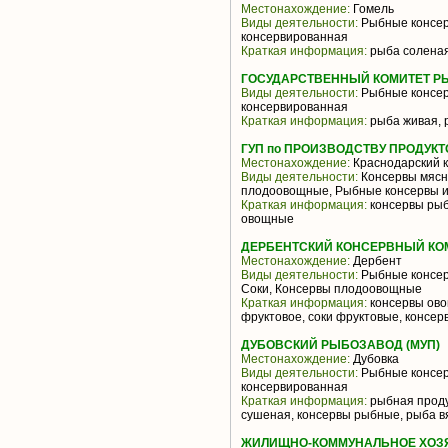
Местонахождение:
Гомель
Виды деятельности:
Рыбные консер
консервированная
Краткая информация:
рыба соленая
ГОСУДАРСТВЕННЫЙ КОМИТЕТ Р
Виды деятельности:
Рыбные консер
консервированная
Краткая информация:
рыба живая, 
ГУП по ПРОИЗВОДСТВУ ПРОДУК
Местонахождение:
Краснодарский 
Виды деятельности:
Консервы мясн
плодоовощные, Рыбные консервы и
Краткая информация:
консервы рыб
овощные
ДЕРБЕНТСКИЙ КОНСЕРВНЫЙ КОМ
Местонахождение:
Дербент
Виды деятельности:
Рыбные консер
Соки, Консервы плодоовощные
Краткая информация:
консервы ово
фруктовое, соки фруктовые, консе
ДУБОВСКИЙ РЫБОЗАВОД (МУП)
Местонахождение:
Дубовка
Виды деятельности:
Рыбные консер
консервированная
Краткая информация:
рыбная проду
сушеная, консервы рыбные, рыба в
ЖИЛИЩНО-КОММУНАЛЬНОЕ ХОЗЯ