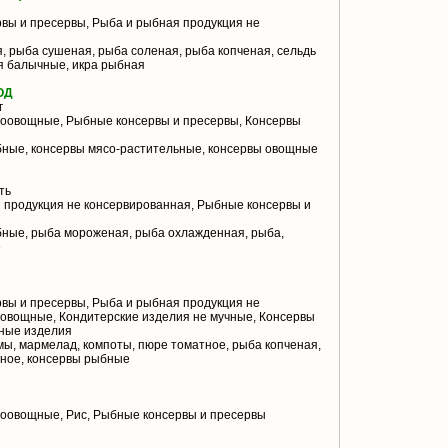
вы и пресервы, Рыба и рыбная продукция не
, рыба сушеная, рыба соленая, рыба копченая, сельдь
я балычные, икра рыбная
ОД
г
оовощные, Рыбные консервы и пресервы, Консервы
ные, консервы мясо-растительные, консервы овощные
ть
 продукция не консервированная, Рыбные консервы и
ные, рыба мороженая, рыба охлажденная, рыба,
е
вы и пресервы, Рыба и рыбная продукция не
овощные, Кондитерские изделия не мучные, Консервы
сные изделия
мы, мармелад, компоты, пюре томатное, рыба копченая,
дное, консервы рыбные
оовощные, Рис, Рыбные консервы и пресервы