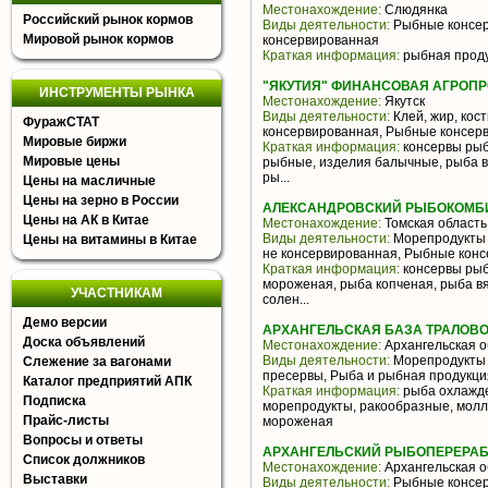
Местонахождение:
Слюдянка
Российский рынок кормов
Виды деятельности:
Рыбные консер
Мировой рынок кормов
консервированная
Краткая информация:
рыбная проду
"ЯКУТИЯ" ФИНАНСОВАЯ АГРОП
ИНСТРУМЕНТЫ РЫНКА
Местонахождение:
Якутск
Виды деятельности:
Клей, жир, кост
ФуражСТАТ
консервированная, Рыбные консер
Мировые биржи
Краткая информация:
консервы рыб
Мировые цены
рыбные, изделия балычные, рыба в
ры...
Цены на масличные
Цены на зерно в России
АЛЕКСАНДРОВСКИЙ РЫБОКОМБИ
Цены на АК в Китае
Местонахождение:
Томская область
Виды деятельности:
Морепродукты 
Цены на витамины в Китае
не консервированная, Рыбные конс
Краткая информация:
консервы рыб
мороженая, рыба копченая, рыба в
УЧАСТНИКАМ
солен...
Демо версии
АРХАНГЕЛЬСКАЯ БАЗА ТРАЛОВО
Доска объявлений
Местонахождение:
Архангельская о
Виды деятельности:
Морепродукты 
Слежение за вагонами
пресервы, Рыба и рыбная продукци
Каталог предприятий АПК
Краткая информация:
рыба охлажде
Подписка
морепродукты, ракообразные, молл
Прайс-листы
мороженая
Вопросы и ответы
АРХАНГЕЛЬСКИЙ РЫБОПЕРЕРАБ
Список должников
Местонахождение:
Архангельская о
Выставки
Виды деятельности:
Рыбные консер