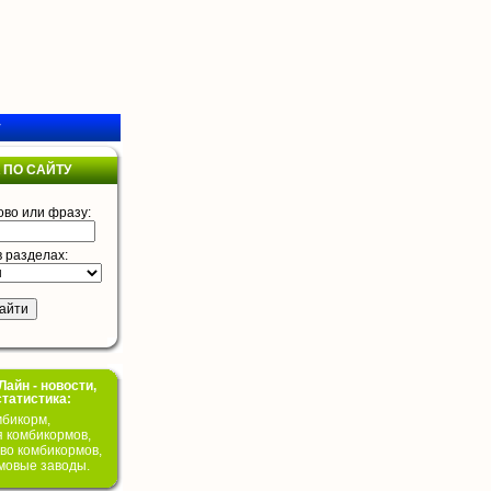
у
 ПО САЙТУ
ово или фразу:
в разделах:
айн - новости,
статистика:
бикорм,
я комбикормов,
во комбикормов,
мовые заводы.