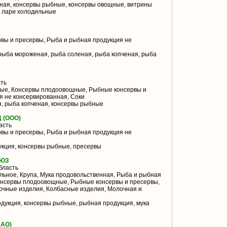
ая, консервы рыбные, консервы овощные, витрины
 лари холодильные
вы и пресервы, Рыба и рыбная продукция не
рыба мороженая, рыба соленая, рыба копченая, рыба
ть
ые, Консервы плодоовощные, Рыбные консервы и
я не консервированная, Соки
, рыба копченая, консервы рыбные
 (ООО)
асть
вы и пресервы, Рыба и рыбная продукция не
кция, консервы рыбные, пресервы
ОЮЗ
бласть
ьное, Крупа, Мука продовольственная, Рыба и рыбная
онсервы плодоовощные, Рыбные консервы и пресервы,
очные изделия, Колбасные изделия, Молочная и
дукция, консервы рыбные, рыбная продукция, мука
АО)