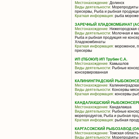
Местонахождение:
Долинск
Виды деятельности:
Морепродукты 
пресервы, Рыба и рыбная продукци
Краткая информация:
рыба морожен
ЗАРЕЧНЫЙ ХЛАДОКОМБИНАТ (АО о
Местонахождение:
Нижегородская 
Виды деятельности:
Молочная и ма
Рыба и рыбная продукция не консе
Хладокомбинаты
Краткая информация:
мороженое, п
пресервы
ИП (ПБОЮЛ) ИП Трубин С.А.
Местонахождение:
Камышлов
Виды деятельности:
Рыбные консер
консервированная
КАЛИНИНГРАДСКИЙ РЫБОКОНСЕ
Местонахождение:
Калининградская
Виды деятельности:
Консервы мясн
Краткая информация:
консервы рыб
КАНДАЛАКШСКИЙ РЫБОКОНСЕРВ
Местонахождение:
Кандалакша
Виды деятельности:
Рыбные консер
морепродуктов, Рыба и рыбная про
Краткая информация:
рыбная проду
КАРГАСОКСКИЙ РЫБОЗАВОД (ОА
Местонахождение:
Томская область
Виды деятельности:
Морепродукты 