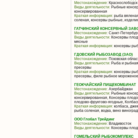
Местонахождение:
Краснослободск
Виды деятельности:
Рыбные консер
консервированная
Краткая информация:
рыба вяленая
соленая, консервы рыбные, издели
ГАТЧИНСКИЙ КОНСЕРВНЫЙ ЗАВ
Местонахождение:
Санкт-Петербур
Виды деятельности:
Консервы плод
мясные
Краткая информация:
консервы рыб
ГДОВСКИЙ РЫБОЗАВОД (ЗАО)
Местонахождение:
Псковская облас
Виды деятельности:
Рыба и рыбная
пресервы
Краткая информация:
консервы рыб
пресервы, филе рыбное морожено
ГЕОКЧАЙСКИЙ ПИЩЕКОМБИНАТ
Местонахождение:
Азербайджан
Виды деятельности:
Рыбные консер
консервированная, Консервы плодо
плодово-фруктово-ягодные, Колба
Краткая информация:
колбаса, дже
рыба соленая, водка, вино виногра
ООО Глобал Трейдинг
Местонахождение:
Владивосток
Виды деятельности:
Консервы плод
ГОМЕЛЬСКИЙ РЫБОКОМПЛЕКС