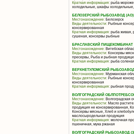
Краткая информация:
рыба морожен
холодильные, шкафы холодильные,
БЕЛОЗЕРСКИЙ РЫБОЗАВОД (АО)
Местонахождение:
Белозерск
Виды деятельности:
Рыбные консер
консервированная
Краткая информация:
рыба живая, 
сушеная, консервы рыбные
БРАСЛАВСКИЙ ПИЩЕКОМБИНАТ
Местонахождение:
Витебская облас
Виды деятельности:
Консервы мясн
пресервы, Рыба и рыбная продукци
Краткая информация:
рыба соленая
ВЕРХНЕТУЛОМСКИЙ РЫБОЗАВОД
Местонахождение:
Мурманская обл
Виды деятельности:
Рыбные консер
консервированная
Краткая информация:
рыбная проду
ВОЛГОГРАДСКИЙ ОБЛПОТРЕБС
Местонахождение:
Волгоградская о
Виды деятельности:
Масло растител
продукция не консервированная, К
Консервы мясные, Хлеб и хлебобул
маслосыродельная продукция
Краткая информация:
молочная про
пшеничная, мука ржаная
ВОЛГОГРАДСКИЙ РЫБОЗАВОД (З