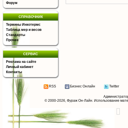
Форум
СПРАВОЧНИК
Термины Инкотермс
Таблица мер и весов
Стандарты
Прочее
СЕРВИС
Реклама на сайте
Личный кабинет
Контакты
RSS
Бизнес Онлайн
Twitter
Администрато
© 2000-2026,
Фураж Он-Лайн
. Использование мат