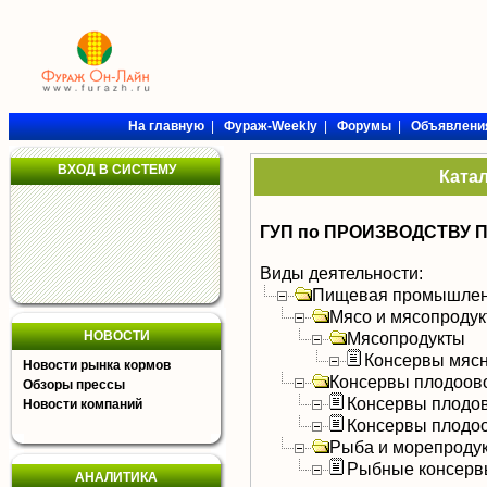
На главную
|
Фураж-Weekly
|
Форумы
|
Объявлени
ВХОД В СИСТЕМУ
Ката
ГУП по ПРОИЗВОДСТВУ 
Виды деятельности:
Пищевая промышлен
Мясо и мясопроду
НОВОСТИ
Мясопродукты
Консервы мяс
Новости рынка кормов
Консервы плодоов
Обзоры прессы
Консервы плодо
Новости компаний
Консервы плодо
Рыба и морепроду
Рыбные консерв
АНАЛИТИКА