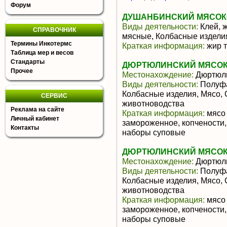
Форум
ДУШАНБИНСКИЙ МЯСО
Виды деятельности:
Клей, ж
СПРАВОЧНИК
мясные, Колбасные издели
Термины Инкотермс
Краткая информация:
жир т
Таблица мер и весов
Стандарты
ДЮРТЮЛИНСКИЙ МЯСОК
Прочее
Местонахождение:
Дюртюл
Виды деятельности:
Полуфа
Колбасные изделия, Мясо,
СЕРВИС
животноводства
Реклама на сайте
Краткая информация:
мясо 
Личный кабинет
замороженное, копчености
Контакты
наборы суповые
ДЮРТЮЛИНСКИЙ МЯСОК
Местонахождение:
Дюртюл
Виды деятельности:
Полуфа
Колбасные изделия, Мясо,
животноводства
Краткая информация:
мясо 
замороженное, копчености
наборы суповые