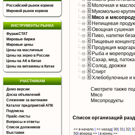
Молочная и масло
Российский рынок кормов
Мукомольно-крупя
Мировой рынок кормов
Мясо и мясопрод
Непищевая продук
ИНСТРУМЕНТЫ РЫНКА
Овощная сушеная 
ФуражСТАТ
Пиво, напитки без
Мировые биржи
Пищевые концентр
Мировые цены
Продукция маргар
Цены на масличные
Рыба и морепроду
Цены на зерно в России
Сахар, мед, патока
Цены на АК в Китае
Солод, дрожжи
Цены на витамины в Китае
Спирт
Хлебобулочные и 
УЧАСТНИКАМ
Смотрите также по
Демо версии
Мясо
Доска объявлений
Мясопродукты
Слежение за вагонами
Каталог предприятий АПК
Подписка
Прайс-листы
Список организаций раз
Вопросы и ответы
Список должников
<< в начало
|
<< назад
|
30
|
31
|
32
|
3
Выставки
50
|
вперед >>
|
в конец >>