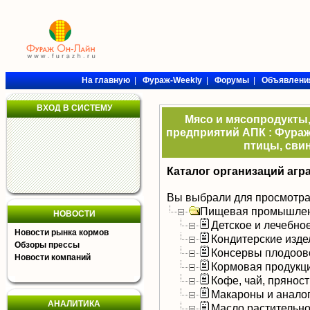
На главную
|
Фураж-Weekly
|
Форумы
|
Объявлени
ВХОД В СИСТЕМУ
Мясо и мясопродукты
предприятий АПК : Фураж
птицы, свин
Каталог организаций агр
Вы выбрали для просмотра
Пищевая промышлен
НОВОСТИ
Детское и лечебно
Новости рынка кормов
Кондитерские изде
Обзоры прессы
Консервы плодоов
Новости компаний
Кормовая продукц
Кофе, чай, прянос
Макароны и анало
АНАЛИТИКА
Масло растительно