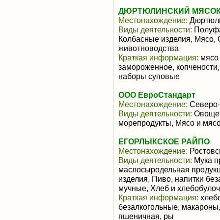
ДЮРТЮЛИНСКИЙ МЯСОК
Местонахождение:
Дюртюл
Виды деятельности:
Полуфа
Колбасные изделия, Мясо,
животноводства
Краткая информация:
мясо 
замороженное, копчености
наборы суповые
ООО ЕвроСтандарт
Местонахождение:
Северо-
Виды деятельности:
Овощев
морепродукты, Мясо и мяс
ЕГОРЛЫКСКОЕ РАЙПО
Местонахождение:
Ростовс
Виды деятельности:
Мука п
маслосыродельная продукц
изделия, Пиво, напитки бе
мучные, Хлеб и хлебобуло
Краткая информация:
хлебо
безалкогольные, макароны,
пшеничная, ры