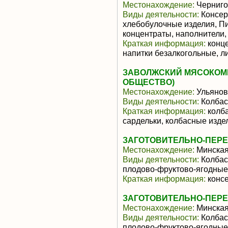
Местонахождение:
Черниго
Виды деятельности:
Консер
хлебобулочные изделия, П
концентраты, наполнители
Краткая информация:
конце
напитки безалкогольные, л
ЗАВОЛЖСКИЙ МЯСОКОМ
ОБЩЕСТВО)
Местонахождение:
Ульянов
Виды деятельности:
Колбас
Краткая информация:
колба
сардельки, колбасные изде
ЗАГОТОВИТЕЛЬНО-ПЕР
Местонахождение:
Минская
Виды деятельности:
Колбас
плодово-фруктово-ягодны
Краткая информация:
конс
ЗАГОТОВИТЕЛЬНО-ПЕР
Местонахождение:
Минская
Виды деятельности:
Колбас
плодово-фруктово-ягодны