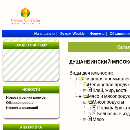
На главную
|
Фураж-Weekly
|
Форумы
|
Объявлени
ВХОД В СИСТЕМУ
Ката
ДУШАНБИНСКИЙ МЯСОК
Виды деятельности:
Пищевая промышлен
Непищевая продук
НОВОСТИ
Клей, жир, кость,
Мясо и мясопроду
Новости рынка кормов
Мясопродукты
Обзоры прессы
Полуфабрикат
Новости компаний
Колбасные изд
Мясо
АНАЛИТИКА