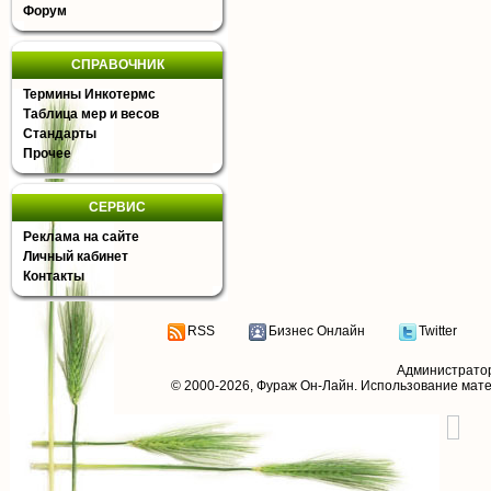
Форум
СПРАВОЧНИК
Термины Инкотермс
Таблица мер и весов
Стандарты
Прочее
СЕРВИС
Реклама на сайте
Личный кабинет
Контакты
RSS
Бизнес Онлайн
Twitter
Администрато
© 2000-2026,
Фураж Он-Лайн
. Использование мат