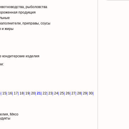
ивотноводства, рыболовства
ороженная продукция
ольные
аполнители, приправы, соусы
я и жиры
е кондитерские изделия
ни:
4
|
15
|
16
|
17
|
18
|
19
|
20
|
21
|
22
|
23
|
24
|
25
|
26
|
27
|
28
|
29
|
30
|
елия, Мясо
одукты