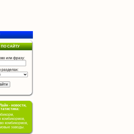
у
 ПО САЙТУ
ово или фразу:
в разделах:
айн - новости,
статистика:
бикорм,
я комбикормов,
во комбикормов,
мовые заводы.