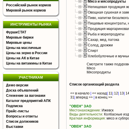
Мясо и мясопродукты
Российский рынок кормов
Непищевая продукция ж
Мировой рынок кормов
Овощная сушеная и зам
Пиво, напитки безалког
Пищевые концентраты, н
ИНСТРУМЕНТЫ РЫНКА
Продукция маргаринова
ФуражСТАТ
Рыба и морепродукты
Мировые биржи
Сахар, мед, патока
Мировые цены
Солод, дрожжи
Цены на масличные
Спирт
Цены на зерно в России
Хлебобулочные и мучны
Цены на АК в Китае
Цены на витамины в Китае
Смотрите также подуров
Мясо
Мясопродукты
УЧАСТНИКАМ
Список организаций раздела
Демо версии
Доска объявлений
<< в начало
|
<< назад
|
11
|
12
|
13
|
1
Слежение за вагонами
31
|
вперед >>
|
в конец >>
Каталог предприятий АПК
Подписка
"ОВЕН" ЗАО
Местонахождение:
Ижевск
Прайс-листы
Виды деятельности:
Колбасные изд
Вопросы и ответы
Краткая информация:
мясо и субпр
Список должников
"ОВЕН" ЗАО
Выставки