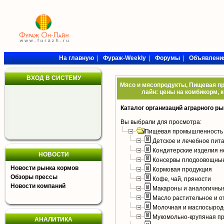
На главную
|
Фураж-Weekly
|
Форумы
|
Объявлени
ВХОД В СИСТЕМУ
Мясо и мясопродукты, Пищевая пр
лайн: цены на комбикорм, 
Каталог организаций аграрного ры
Вы выбрали для просмотра:
Пищевая промышленность
Детское и лечебное пит
Кондитерские изделия н
НОВОСТИ
Консервы плодоовощные
Новости рынка кормов
Кормовая продукция
Обзоры прессы
Кофе, чай, пряности
Новости компаний
Макароны и аналогичны
Масло растительное и о
Молочная и маслосырод
Мукомольно-крупяная п
АНАЛИТИКА