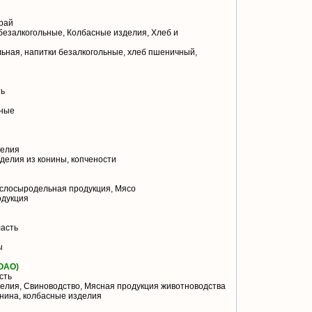
рай
безалкогольные, Колбасные изделия, Хлеб и
ьная, напитки безалкогольные, хлеб пшеничный,
ть
ные
делия
делия из конины, копчености
слосыродельная продукция, Мясо
одукция
асть
ы
ОАО)
сть
елия, Свиноводство, Мясная продукция животноводства
инина, колбасные изделия