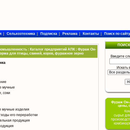
я
|
Сельхозтехника
|
Подписка
|
Реклама
|
Контакты
|
Поиск по сайт
ПОИСК
омышленность : Каталог предприятий АПК : Фураж Он-
корма для птицы, свиней, коров, фуражное зерно
Введите сл
нка
Искать 
ание
е мучные
, соки
Фураж Он-Л
цены, 
е мучные изделия
Ком
тходы его переработки
сырье дл
производст
ельная продукция
комбикор
родукция