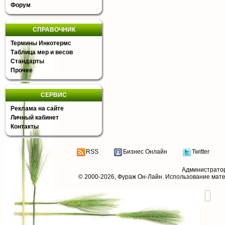
Форум
СПРАВОЧНИК
Термины Инкотермс
Таблица мер и весов
Стандарты
Прочее
СЕРВИС
Реклама на сайте
Личный кабинет
Контакты
RSS
Бизнес Онлайн
Twitter
Администрато
© 2000-2026,
Фураж Он-Лайн
. Использование мат