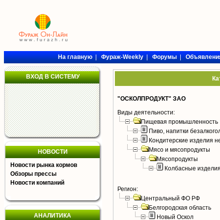
На главную
|
Фураж-Weekly
|
Форумы
|
Объявлени
ВХОД В СИСТЕМУ
Ка
"ОСКОЛПРОДУКТ" ЗАО
Виды деятельности:
Пищевая промышленность
Пиво, напитки безалког
Кондитерские изделия н
Мясо и мясопродукты
НОВОСТИ
Мясопродукты
Новости рынка кормов
Колбасные издели
Обзоры прессы
Новости компаний
Регион:
Центральный ФО РФ
Белгородская область
АНАЛИТИКА
Новый Оскол