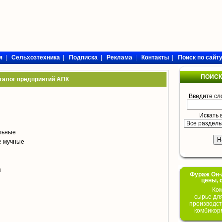
я
|
Сельхозтехника
|
Подписка
|
Реклама
|
Контакты
|
Поиск по сайт
ПОИСК
талог предприятий АПК
Введите сл
Искать 
ольные
е мучные
я
Фураж Он-Л
цены, 
Ком
сырье дл
производст
комбикор