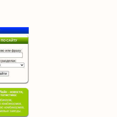
у
 ПО САЙТУ
ово или фразу:
в разделах:
айн - новости,
статистика:
бикорм,
я комбикормов,
во комбикормов,
мовые заводы.