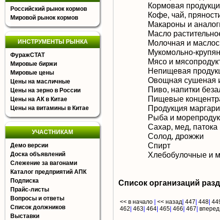
Кормовая продукц
Российский рынок кормов
Кофе, чай, пряност
Мировой рынок кормов
Макароны и аналог
Масло растительное
ИНСТРУМЕНТЫ РЫНКА
Молочная и маслос
Мукомольно-крупян
ФуражСТАТ
Мясо и мясопродук
Мировые биржи
Непищевая продукц
Мировые цены
Овощная сушеная 
Цены на масличные
Пиво, напитки без
Цены на зерно в России
Пищевые концентра
Цены на АК в Китае
Продукция маргари
Цены на витамины в Китае
Рыба и морепроду
Сахар, мед, патока
УЧАСТНИКАМ
Солод, дрожжи
Спирт
Демо версии
Хлебобулочные и м
Доска объявлений
Слежение за вагонами
Каталог предприятий АПК
Подписка
Список организаций раз
Прайс-листы
Вопросы и ответы
<< в начало
|
<< назад
|
447
|
448
|
44
Список должников
462
|
463
|
464
|
465
|
466
|
467
|
вперед
Выставки