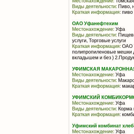
Местонахождение:
Томская
Виды деятельности:
Пиво, 
Краткая информация:
пиво
ОАО Уфанефтехим
Местонахождение:
Уфа
Виды деятельности:
Пищева
услуги, Торговые услуги
Краткая информация:
ОАО "
полипропиленовые мешки д
вкладышем и без ) 2.Продук
УФИМСКАЯ МАКАРОННАЯ
Местонахождение:
Уфа
Виды деятельности:
Макаро
Краткая информация:
мака
УФИМСКИЙ КОМБИКОРМО
Местонахождение:
Уфа
Виды деятельности:
Корма 
Краткая информация:
комб
Уфимский комбинат хлеб
Местонахождение:
Уфа