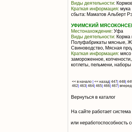
Виды деятельности:
Кормов
Краткая информация:
мука 
сбыта: Маматов Альберт Р
УФИМСКИЙ МЯСОКОНСЕР
Местонахождение:
Уфа
Виды деятельности:
Корма 
Полуфабрикаты мясные, Жи
Свиноводство, Мясная про
Краткая информация:
мясо 
замороженное, копчености
котлеты, пельмени, наборы 
<< в начало
|
<< назад
|
447
|
448
|
44
462
|
463
|
464
|
465
|
466
|
467
|
вперед
Вернуться в каталог
На сайте работает система
или неработоспособность с