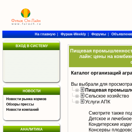
На главную
|
Фураж-Weekly
|
Форумы
|
Объявлени
ВХОД В СИСТЕМУ
Пищевая промышленность 
лайн: цены на комбик
Каталог организаций агр
Вы выбрали для просмотра
Пищевая промышл
НОВОСТИ
Сельское хозяйство
Новости рынка кормов
Услуги АПК
Обзоры прессы
Новости компаний
Смотрите также по
Детское и лечебное
Кондитерские изде
Консервы плодоов
АНАЛИТИКА