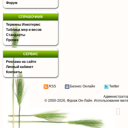
Форум
СПРАВОЧНИК
Термины Инкотермс
Таблица мер и весов
Стандарты
Прочее
СЕРВИС
Реклама на сайте
Личный кабинет
Контакты
RSS
Бизнес Онлайн
Twitter
Администрато
© 2000-2026,
Фураж Он-Лайн
. Использование мат