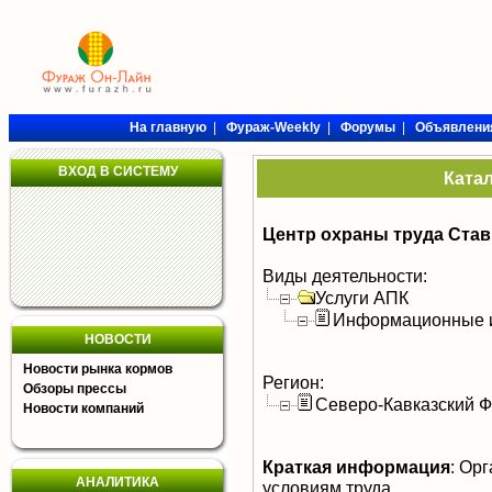
На главную
|
Фураж-Weekly
|
Форумы
|
Объявлени
ВХОД В СИСТЕМУ
Ката
Центр охраны труда Став
Виды деятельности:
Услуги АПК
Информационные и
НОВОСТИ
Новости рынка кормов
Регион:
Обзоры прессы
Северо-Кавказский 
Новости компаний
Краткая информация
:
Орга
АНАЛИТИКА
условиям труда