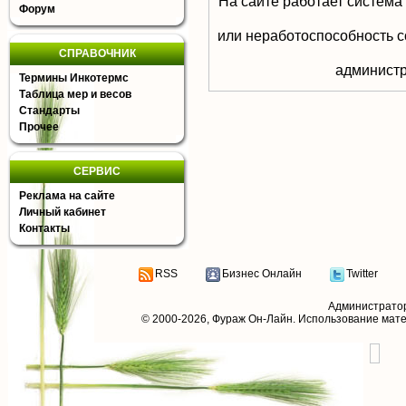
На сайте работает система
Форум
или неработоспособность с
СПРАВОЧНИК
aдминистр
Термины Инкотермс
Таблица мер и весов
Стандарты
Прочее
СЕРВИС
Реклама на сайте
Личный кабинет
Контакты
RSS
Бизнес Онлайн
Twitter
Администрато
© 2000-2026,
Фураж Он-Лайн
. Использование мат