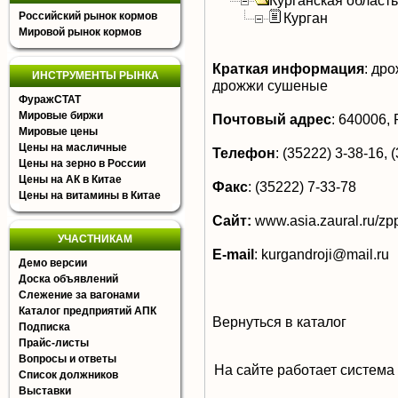
Курганская область
Российский рынок кормов
Курган
Мировой рынок кормов
Краткая информация
:
дро
ИНСТРУМЕНТЫ РЫНКА
дрожжи сушеные
ФуражСТАТ
Мировые биржи
Почтовый адрес
:
640006, Р
Мировые цены
Цены на масличные
Телефон
:
(35222) 3-38-16, (
Цены на зерно в России
Цены на АК в Китае
Факс
:
(35222) 7-33-78
Цены на витамины в Китае
Сайт:
www.asia.zaural.ru/zp
УЧАСТНИКАМ
E-mail
:
kurgandroji@mail.ru
Демо версии
Доска объявлений
Слежение за вагонами
Каталог предприятий АПК
Вернуться в каталог
Подписка
Прайс-листы
Вопросы и ответы
На сайте работает система
Список должников
Выставки