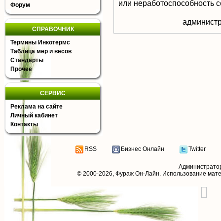
или неработоспособность с
Форум
aдминистр
СПРАВОЧНИК
Термины Инкотермс
Таблица мер и весов
Стандарты
Прочее
СЕРВИС
Реклама на сайте
Личный кабинет
Контакты
RSS
Бизнес Онлайн
Twitter
Администрато
© 2000-2026,
Фураж Он-Лайн
. Использование мат