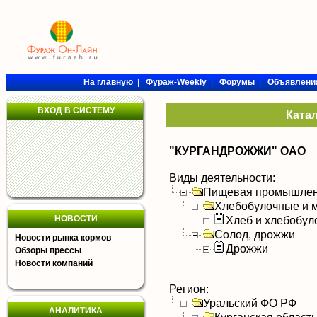
На главную
|
Фураж-Weekly
|
Форумы
|
Объявлени
ВХОД В СИСТЕМУ
Ката
"КУРГАНДРОЖЖИ" ОАО
Виды деятельности:
Пищевая промышлен
Хлебобулочные и м
НОВОСТИ
Хлеб и хлебобул
Солод, дрожжи
Новости рынка кормов
Дрожжи
Обзоры прессы
Новости компаний
Регион:
Уральский ФО РФ
АНАЛИТИКА