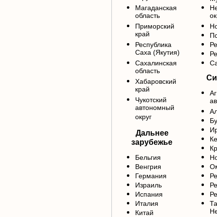
Магаданская
Н
область
ок
Приморский
Но
край
Пс
Республика
Ре
Саха (Якутия)
Р
Сахалинская
Са
область
Си
Хабаровский
край
Аг
Чукотский
ав
автономный
Ал
округ
Б
Ир
Дальнее
Ке
зарубежье
Кр
Бельгия
Но
Венгрия
Ом
Германия
Ре
Израиль
Ре
Испания
Ре
Италия
Та
Н
Китай