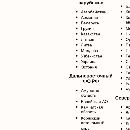
зарубежье
Б
Азербайджан
Ки
Армения
К
ав
Беларусь
Грузия
М
Казахстан
Ни
Латвия
Ор
Литва
Пе
Молдова
Пе
Узбекистан
Р
Украина
С
Эстония
Са
Та
Дальневосточный
У
ФО РФ
Ул
Чу
Амурская
область
Север
Еврейская АО
Камчатская
Ар
область
Во
Корякский
Ка
автономный
Ле
округ
М