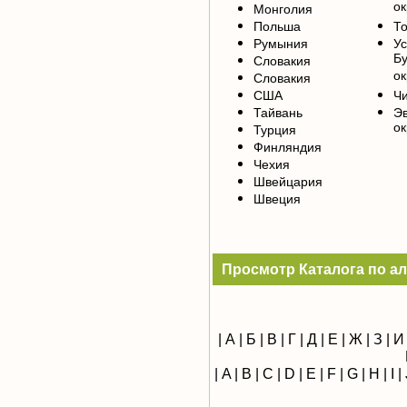
ок
Монголия
Польша
То
Румыния
У
Б
Словакия
ок
Словакия
США
Чи
Тайвань
Э
ок
Турция
Финляндия
Чехия
Швейцария
Швеция
Просмотр Каталога по а
|
А
|
Б
|
В
|
Г
|
Д
|
Е
|
Ж
|
З
|
И
|
A
|
B
|
C
|
D
|
E
|
F
|
G
|
H
|
I
|