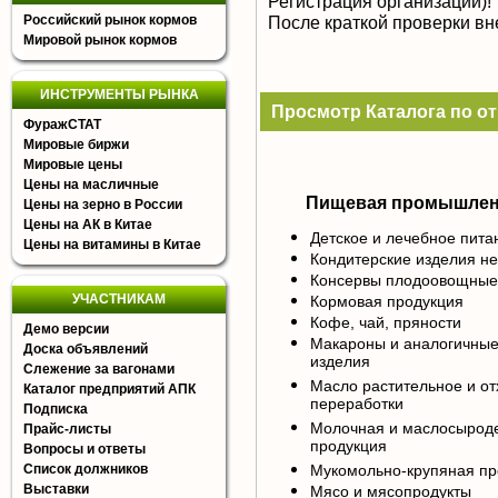
Регистрация организации)!
Российский рынок кормов
После краткой проверки в
Мировой рынок кормов
ИНСТРУМЕНТЫ РЫНКА
Просмотр Каталога по о
ФуражСТАТ
Мировые биржи
Мировые цены
Цены на масличные
Пищевая промышлен
Цены на зерно в России
Цены на АК в Китае
Детское и лечебное пита
Цены на витамины в Китае
Кондитерские изделия н
Консервы плодоовощные,
УЧАСТНИКАМ
Кормовая продукция
Кофе, чай, пряности
Демо версии
Макароны и аналогичны
Доска объявлений
изделия
Слежение за вагонами
Масло растительное и от
Каталог предприятий АПК
переработки
Подписка
Молочная и маслосырод
Прайс-листы
продукция
Вопросы и ответы
Список должников
Мукомольно-крупяная пр
Выставки
Мясо и мясопродукты