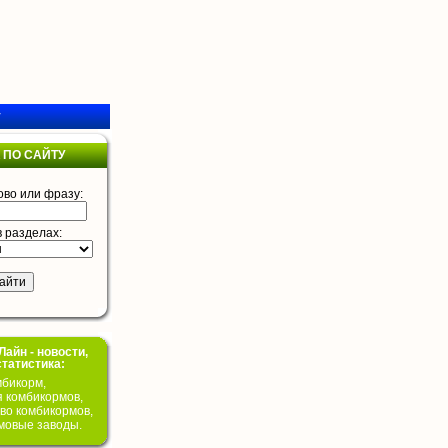
у
 ПО САЙТУ
ово или фразу:
в разделах:
айн - новости,
статистика:
бикорм,
я комбикормов,
во комбикормов,
мовые заводы.