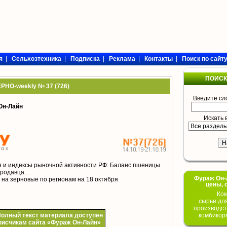
я
|
Сельхозтехника
|
Подписка
|
Реклама
|
Контакты
|
Поиск по сайт
ПОИСК
РНО-weekly № 37 (726)
Введите сл
Он-Лайн
Искать 
 и индексы рыночной активности РФ: Баланс пшеницы
продавца…
Фураж Он-Л
на зерновые по регионам на 18 октября
цены, 
Ком
сырье дл
производст
комбикор
олный текст материала доступен
писчикам сайта «Фураж Он-Лайн»