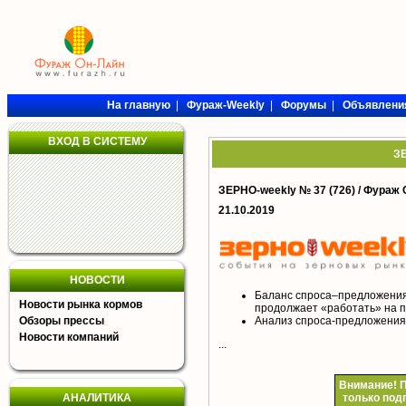
На главную
|
Фураж-Weekly
|
Форумы
|
Объявлени
ВХОД В СИСТЕМУ
ЗЕ
ЗЕРНО-weekly № 37 (726) /
Фураж 
21.10.2019
НОВОСТИ
Баланс спроса–предложения
Новости рынка кормов
продолжает «работать» на 
Обзоры прессы
Анализ спроса-предложения 
Новости компаний
...
Внимание!
П
АНАЛИТИКА
только под