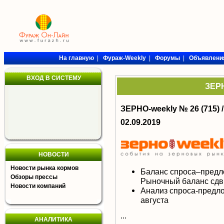
На главную
|
Фураж-Weekly
|
Форумы
|
Объявлени
ВХОД В СИСТЕМУ
ЗЕРН
ЗЕРНО-weekly № 26 (715) 
02.09.2019
НОВОСТИ
Новости рынка кормов
Баланс спроса–предл
Обзоры прессы
Рыночный баланс сдви
Новости компаний
Анализ спроса-предло
августа
...
АНАЛИТИКА