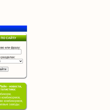
у
 ПО САЙТУ
ово или фразу:
в разделах:
айн - новости,
статистика:
бикорм,
я комбикормов,
во комбикормов,
мовые заводы.