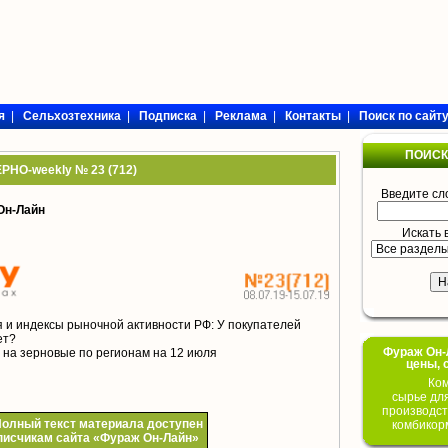
я
|
Сельхозтехника
|
Подписка
|
Реклама
|
Контакты
|
Поиск по сайт
ПОИСК
РНО-weekly № 23 (712)
Введите сл
Он-Лайн
Искать 
и индексы рыночной активности РФ: У покупателей
ет?
Фураж Он-Л
на зерновые по регионам на 12 июля
цены, 
Ком
сырье дл
производст
олный текст материала доступен
комбикор
писчикам сайта «Фураж Он-Лайн»