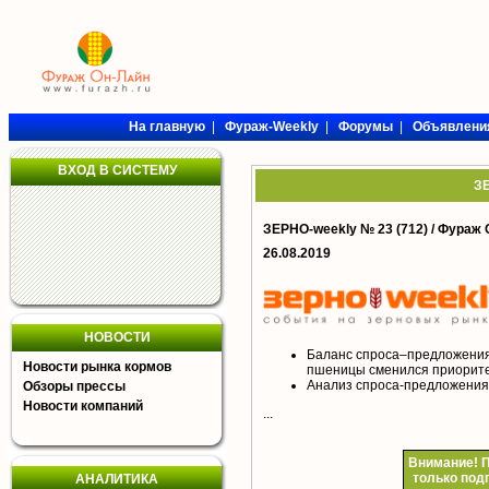
На главную
|
Фураж-Weekly
|
Форумы
|
Объявлени
ВХОД В СИСТЕМУ
ЗЕ
ЗЕРНО-weekly № 23 (712) /
Фураж 
26.08.2019
НОВОСТИ
Баланс спроса–предложения 
Новости рынка кормов
пшеницы сменился приорит
Анализ спроса-предложения 
Обзоры прессы
Новости компаний
...
Внимание!
П
только под
АНАЛИТИКА