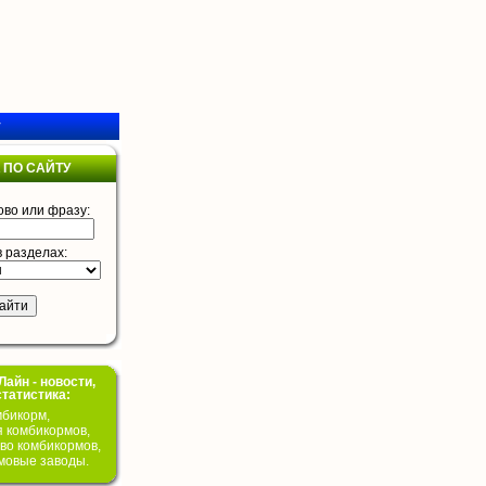
у
 ПО САЙТУ
ово или фразу:
в разделах:
айн - новости,
статистика:
бикорм,
я комбикормов,
во комбикормов,
мовые заводы.