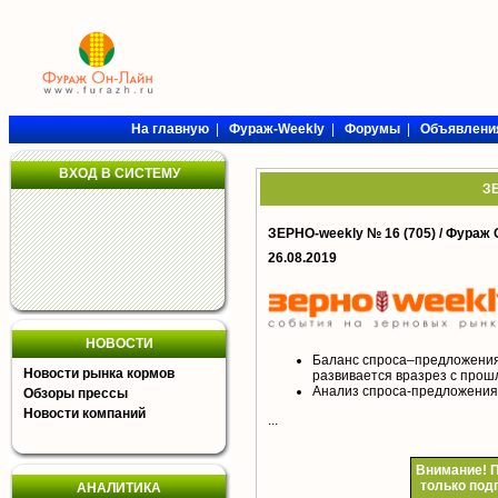
На главную
|
Фураж-Weekly
|
Форумы
|
Объявлени
ВХОД В СИСТЕМУ
ЗЕ
ЗЕРНО-weekly № 16 (705) /
Фураж 
26.08.2019
НОВОСТИ
Баланс спроса–предложения
Новости рынка кормов
развивается вразрез с про
Анализ спроса-предложения 
Обзоры прессы
Новости компаний
...
Внимание!
П
только под
АНАЛИТИКА