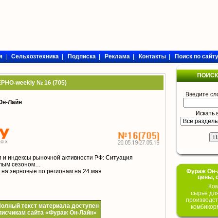
я
|
Сельхозтехника
|
Подписка
|
Реклама
|
Контакты
|
Поиск по сайт
ПОИСК
РНО-weekly № 16 (705)
Введите сл
Он-Лайн
Искать 
 и индексы рыночной активности РФ: Ситуация
шлым сезоном…
Фураж Он-Л
на зерновые по регионам на 24 мая
цены, 
Ком
сырье дл
производст
олный текст материала доступен
комбикор
писчикам сайта «Фураж Он-Лайн»