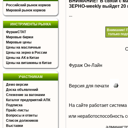
ВНИМАНИЕ! В связи с м
Российский рынок кормов
ЗЕРНО-
weekly
выйдет 20 
Мировой рынок кормов
...
ИНСТРУМЕНТЫ РЫНКА
Внимание!
П
ФуражСТАТ
только под
Мировые биржи
Мировые цены
Цены на масличные
О
Цены на зерно в России
Цены на АК в Китае
Цены на витамины в Китае
Фураж Он-Лайн
УЧАСТНИКАМ
Демо версии
Версия для печати
Доска объявлений
Слежение за вагонами
Каталог предприятий АПК
На сайте работает система
Подписка
Прайс-листы
Вопросы и ответы
или неработоспособность с
Список должников
Выставки
aдминистр