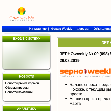
На главную
|
Фураж-Weekly
|
Форумы
|
Объявлени
ВХОД В СИСТЕМУ
ЗЕРН
ЗЕРНО-weekly № 09 (698) 
26.08.2019
НОВОСТИ
Новости рынка кормов
Баланс спроса–предл
Обзоры прессы
Похоже, с текущим р
Новости компаний
просто…
Анализ спроса-предло
марта
АНАЛИТИКА