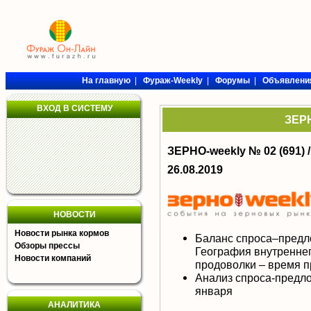
На главную
|
Фураж-Weekly
|
Форумы
|
Объявлени
ВХОД В СИСТЕМУ
ЗЕРН
ЗЕРНО-weekly № 02 (691) 
26.08.2019
НОВОСТИ
Новости рынка кормов
Баланс спроса–предл
Обзоры прессы
География внутреннег
Новости компаний
продоволки – время 
Анализ спроса-предло
января
АНАЛИТИКА