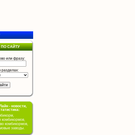
у
 ПО САЙТУ
ово или фразу:
в разделах:
айн - новости,
статистика:
бикорм,
я комбикормов,
во комбикормов,
мовые заводы.