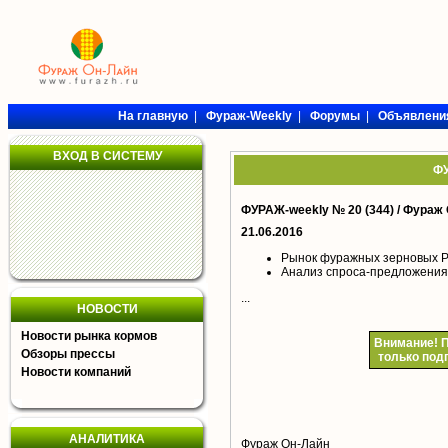
На главную
|
Фураж-Weekly
|
Форумы
|
Объявлени
ВХОД В СИСТЕМУ
ФУ
ФУРАЖ-weekly № 20 (344) /
Фураж 
21.06.2016
Рынок фуражных зерновых Р
Анализ спроса-предложения
...
НОВОСТИ
Новости рынка кормов
Внимание!
П
Обзоры прессы
только под
Новости компаний
АНАЛИТИКА
Фураж Он-Лайн