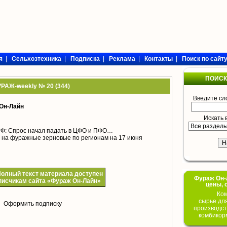
я
|
Сельхозтехника
|
Подписка
|
Реклама
|
Контакты
|
Поиск по сайт
ПОИСК
РАЖ-weekly № 20 (344)
Введите сл
Он-Лайн
Искать 
Ф: Спрос начал падать в ЦФО и ПФО…
 на фуражные зерновые по регионам на 17 июня
олный текст материала доступен
Фураж Он-Л
писчикам сайта «Фураж Он-Лайн»
цены, 
Ком
сырье дл
Оформить подписку
производст
комбикор