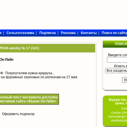
я
|
Сельхозтехника
|
Подписка
|
Реклама
|
Контакты
|
Поиск по сайт
ПОИСК
РАЖ-weekly № 17 (341)
Введите сл
Он-Лайн
Искать 
: Покупателям нужна кукуруза...
 на фуражные зерновые по регионам на 27 мая
олный текст материала доступен
Фураж Он-Л
писчикам сайта «Фураж Он-Лайн»
цены, 
Ком
сырье дл
Оформить подписку
производст
комбикор