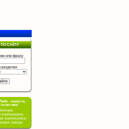
у
 ПО САЙТУ
ово или фразу:
в разделах:
айн - новости,
статистика:
бикорм,
я комбикормов,
во комбикормов,
мовые заводы.