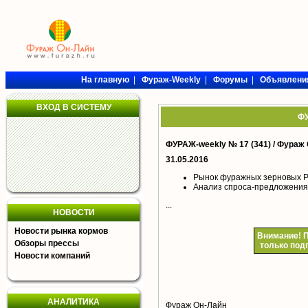
На главную
|
Фураж-Weekly
|
Форумы
|
Объявлени
ВХОД В СИСТЕМУ
ФУ
ФУРАЖ-weekly № 17 (341) /
Фураж 
31.05.2016
Рынок фуражных зерновых РФ
Анализ спроса-предложения
...
НОВОСТИ
Новости рынка кормов
Внимание!
П
Обзоры прессы
только под
Новости компаний
АНАЛИТИКА
Фураж Он-Лайн