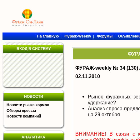
На главную
|
Фураж-Weekly
|
Форумы
|
Объявлени
ВХОД В СИСТЕМУ
ФУРА
ФУРАЖ-weekly № 34 (130) 
02.11.2010
Рынок фуражных зе
НОВОСТИ
удержание?
Новости рынка кормов
Анализ спроса-предл
Обзоры прессы
на 29 октября
Новости компаний
ВНИМАНИЕ! В связи с ко
АНАЛИТИКА
выпуск ФУРАЖ-weekly
выйд