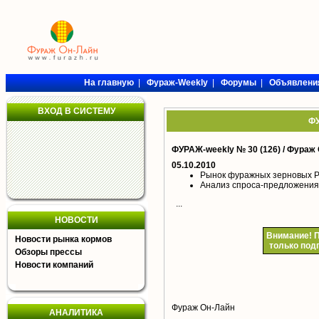
На главную
|
Фураж-Weekly
|
Форумы
|
Объявлени
ВХОД В СИСТЕМУ
ФУ
ФУРАЖ-weekly № 30 (126) /
Фураж 
05.10.2010
Рынок фуражных зерновых Р
Анализ спроса-предложения
...
НОВОСТИ
Внимание!
П
Новости рынка кормов
только под
Обзоры прессы
Новости компаний
Фураж Он-Лайн
АНАЛИТИКА