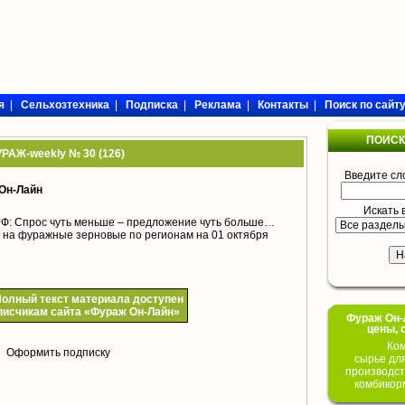
я
|
Сельхозтехника
|
Подписка
|
Реклама
|
Контакты
|
Поиск по сайт
ПОИСК
РАЖ-weekly № 30 (126)
Введите сл
Он-Лайн
Искать 
Ф: Спрос чуть меньше – предложение чуть больше…
 на фуражные зерновые по регионам на 01 октября
олный текст материала доступен
писчикам сайта «Фураж Он-Лайн»
Фураж Он-Л
цены, 
Ком
Оформить подписку
сырье дл
производст
комбикор