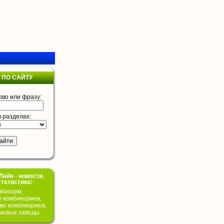
у
 ПО САЙТУ
ово или фразу:
в разделах:
айн - новости,
статистика:
бикорм,
я комбикормов,
во комбикормов,
мовые заводы.