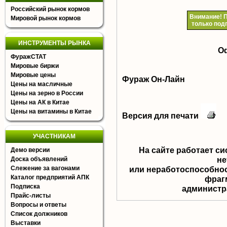
Российский рынок кормов
Внимание!
П
Мировой рынок кормов
только под
ИНСТРУМЕНТЫ РЫНКА
О
ФуражСТАТ
Мировые биржи
Мировые цены
Фураж Он-Лайн
Цены на масличные
Цены на зерно в России
Цены на АК в Китае
Цены на витамины в Китае
Версия для печати
УЧАСТНИКАМ
На сайте работает с
Демо версии
не
Доска объявлений
Слежение за вагонами
или неработоспособнос
Каталог предприятий АПК
фрагм
Подписка
aдминистра
Прайс-листы
Вопросы и ответы
Список должников
Выставки