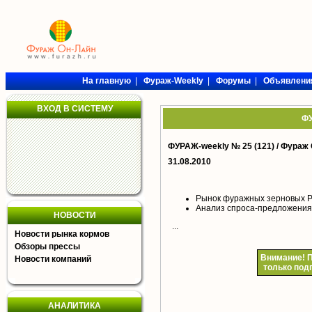
На главную
|
Фураж-Weekly
|
Форумы
|
Объявлени
ВХОД В СИСТЕМУ
ФУ
ФУРАЖ-weekly № 25 (121) /
Фураж 
31.08.2010
Рынок фуражных зерновых Р
Анализ спроса-предложения 
НОВОСТИ
...
Новости рынка кормов
Обзоры прессы
Внимание!
П
Новости компаний
только под
АНАЛИТИКА