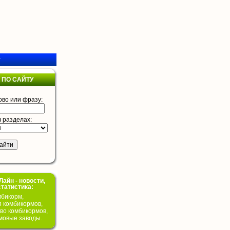
у
 ПО САЙТУ
ово или фразу:
в разделах:
айн - новости,
статистика:
бикорм,
я комбикормов,
во комбикормов,
мовые заводы.