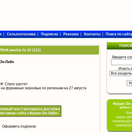
я
|
Сельхозтехника
|
Подписка
|
Реклама
|
Контакты
|
Поиск по сайт
ПОИСК
РАЖ-weekly № 25 (121)
Введите сл
Он-Лайн
Искать 
Ф: Спрос растет
на фуражные зерновые по регионам на 27 августа
Фураж Он-Л
цены, 
олный текст материала доступен
Ком
писчикам сайта «Фураж Он-Лайн»
сырье дл
производст
комбикор
Оформить подписку