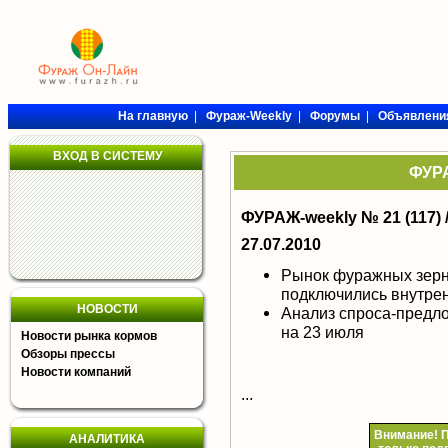
На главную
|
Фураж-Weekly
|
Форумы
|
Объявлени
ВХОД В СИСТЕМУ
ФУРА
ФУРАЖ-weekly № 21 (117) 
27.07.2010
Рынок фуражных зерн
подключились внутре
НОВОСТИ
Анализ спроса-предл
на 23 июля
Новости рынка кормов
Обзоры прессы
Новости компаний
...
Внимание!
П
АНАЛИТИКА