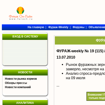
На главную
|
Фураж-Weekly
|
Форумы
|
Объявлени
ВХОД В СИСТЕМУ
ФУРА
ФУРАЖ-weekly № 19 (115) 
13.07.2010
Рынок фуражных зер
замерло, несмотря на
НОВОСТИ
Анализ спроса-предл
на 09 июля
Новости рынка кормов
Обзоры прессы
...
Новости компаний
Внимание!
П
только под
АНАЛИТИКА