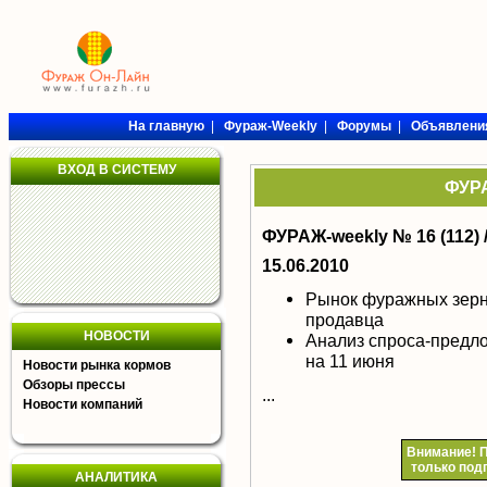
На главную
|
Фураж-Weekly
|
Форумы
|
Объявлени
ВХОД В СИСТЕМУ
ФУРА
ФУРАЖ-weekly № 16 (112) 
15.06.2010
Рынок фуражных зерн
продавца
НОВОСТИ
Анализ спроса-предл
на 11 июня
Новости рынка кормов
Обзоры прессы
...
Новости компаний
Внимание!
П
только под
АНАЛИТИКА