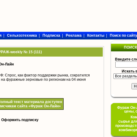
я
|
Сельхозтехника
|
Подписка
|
Реклама
|
Контакты
|
Поиск по сайт
ПОИСК
РАЖ-weekly № 15 (111)
Введите сл
Он-Лайн
Искать 
: Спрос, как фактор поддержки рынка, сократился
 на фуражные зерновые по регионам на 04 июня
олный текст материала доступен
писчикам сайта «Фураж Он-Лайн»
Фураж Он-Л
цены, 
Ком
Оформить подписку
сырье для
производст
комбикор