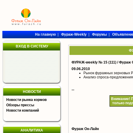
На главную
|
Фураж-Weekly
|
Форумы
|
Объявлени
ВХОД В СИСТЕМУ
ФУ
ФУРАЖ-weekly № 15 (111) /
Фураж 
09.06.2010
Рынок фуражных зерновых РФ
Анализ спроса-предложения
...
НОВОСТИ
Внимание!
П
Новости рынка кормов
только под
Обзоры прессы
Новости компаний
Фураж Он-Лайн
АНАЛИТИКА