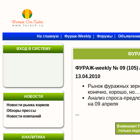
На главную
|
Фураж-Weekly
|
Форумы
|
Объявлени
ВХОД В СИСТЕМУ
ФУРА
ФУРАЖ-weekly № 09 (105) 
13.04.2010
Рынок фуражных зерн
конечно, хорошо, но…
НОВОСТИ
Анализ спроса-предл
на 09 апреля
Новости рынка кормов
Обзоры прессы
...
Новости компаний
Внимание!
П
только под
АНАЛИТИКА