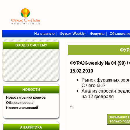
На главную
|
Фураж-Weekly
|
Форумы
|
Объявлени
ВХОД В СИСТЕМУ
ФУРА
ФУРАЖ-weekly № 04 (99) /
15.02.2010
Рынок фуражных зерн
С чего бы?
НОВОСТИ
Анализ спроса-предл
на 12 февраля
Новости рынка кормов
Обзоры прессы
...
Новости компаний
Внимание!
П
только под
АНАЛИТИКА