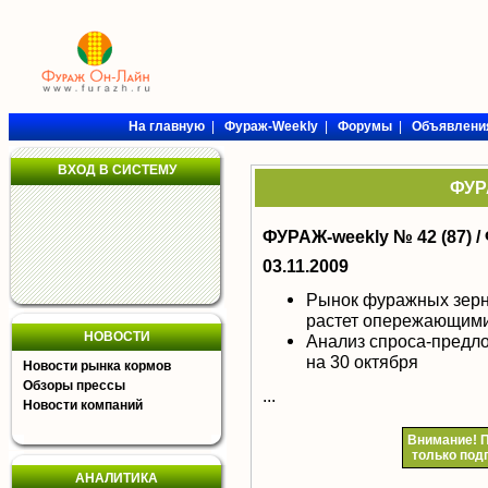
На главную
|
Фураж-Weekly
|
Форумы
|
Объявлени
ВХОД В СИСТЕМУ
ФУРА
ФУРАЖ-weekly № 42 (87) /
03.11.2009
Рынок фуражных зерн
растет опережающим
НОВОСТИ
Анализ спроса-предл
на 30 октября
Новости рынка кормов
Обзоры прессы
...
Новости компаний
Внимание!
П
только под
АНАЛИТИКА