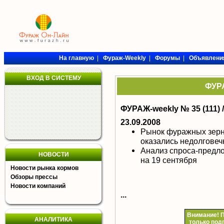
На главную
|
Фураж-Weekly
|
Форумы
|
Объявлени
ВХОД В СИСТЕМУ
ФУРА
ФУРАЖ-weekly № 35 (111) 
23.09.2008
Рынок фуражных зер
оказались недолгове
Анализ спроса-предл
НОВОСТИ
на 19 сентября
Новости рынка кормов
Обзоры прессы
Новости компаний
...
Внимание!
П
АНАЛИТИКА
только под