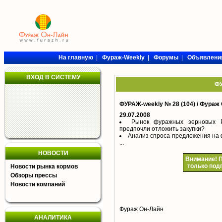
На главную
|
Фураж-Weekly
|
Форумы
|
Объявлени
ВХОД В СИСТЕМУ
ФУ
ФУРАЖ-weekly № 28 (104) /
Фураж 
29.07.2008
Рынок фуражных зерновых 
предпочли отложить закупки?
Анализ спроса-предложения на 
...
НОВОСТИ
Внимание!
П
только под
Новости рынка кормов
Обзоры прессы
Новости компаний
Фураж Он-Лайн
АНАЛИТИКА