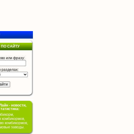
у
 ПО САЙТУ
ово или фразу:
в разделах:
айн - новости,
статистика:
бикорм,
я комбикормов,
во комбикормов,
мовые заводы.