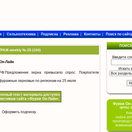
я
|
Сельхозтехника
|
Подписка
|
Реклама
|
Контакты
|
Поиск по сайт
ПОИСК
РАЖ-weekly № 28 (104)
Введите сл
Он-Лайн
Искать 
РФ:
Предложение зерна превысило спрос. Покупатели
фуражные зерновые по регионам на 25 июля
олный текст материала доступен
писчикам сайта «Фураж Он-Лайн»
Фураж Он-Л
цены, 
Оформить подписку
Ком
сырье дл
производст
комбикор