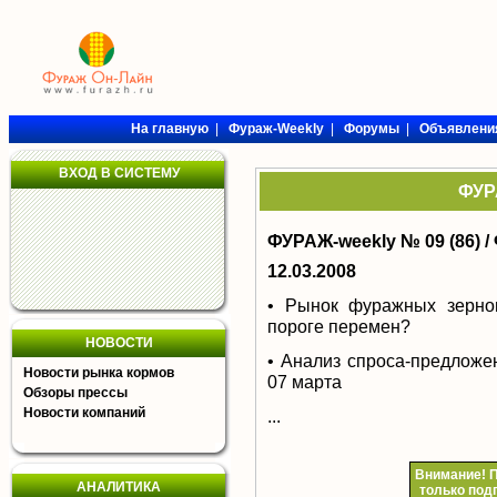
На главную
|
Фураж-Weekly
|
Форумы
|
Объявлени
ВХОД В СИСТЕМУ
ФУРА
ФУРАЖ-weekly № 09 (86) /
12.03.2008
• Рынок фуражных зерно
пороге перемен?
НОВОСТИ
• Анализ спроса-предложе
Новости рынка кормов
07 марта
Обзоры прессы
Новости компаний
...
Внимание!
П
АНАЛИТИКА
только под