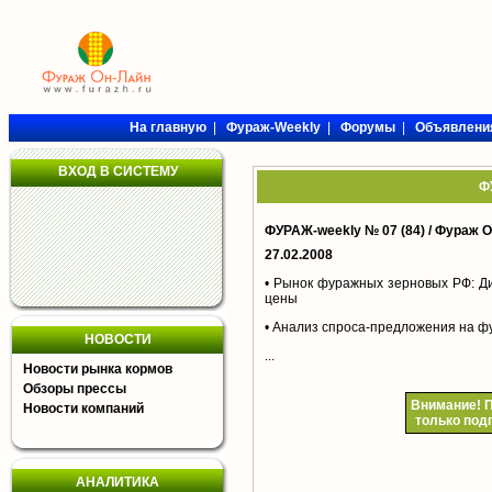
На главную
|
Фураж-Weekly
|
Форумы
|
Объявлени
ВХОД В СИСТЕМУ
Ф
ФУРАЖ-weekly № 07 (84) /
Фураж О
27.02.2008
• Рынок фуражных зерновых РФ: Д
цены
• Анализ спроса-предложения на ф
НОВОСТИ
...
Новости рынка кормов
Обзоры прессы
Внимание!
П
Новости компаний
только под
АНАЛИТИКА