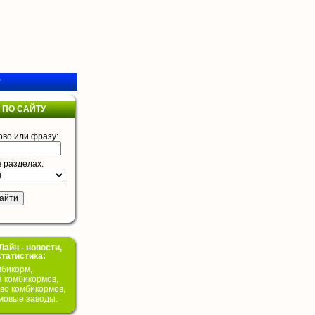
у
 ПО САЙТУ
ово или фразу:
в разделах:
айн - новости,
статистика:
бикорм,
я комбикормов,
во комбикормов,
мовые заводы.