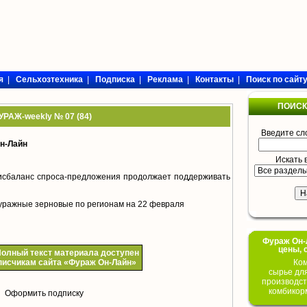
я
|
Сельхозтехника
|
Подписка
|
Реклама
|
Контакты
|
Поиск по сайт
ПОИСК
УРАЖ-weekly № 07 (84)
Введите сл
н-Лайн
Искать 
исбаланс спроса-предложения продолжает поддерживать
уражные зерновые по регионам на 22 февраля
Фураж Он-Л
цены, 
олный текст материала доступен
Ком
писчикам сайта «Фураж Он-Лайн»
сырье дл
производст
комбикор
Оформить подписку