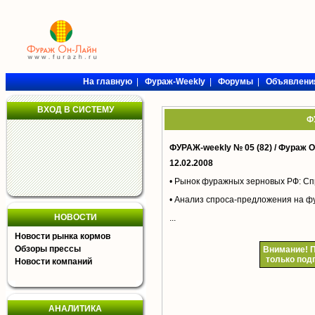
На главную
|
Фураж-Weekly
|
Форумы
|
Объявлени
ВХОД В СИСТЕМУ
Ф
ФУРАЖ-weekly № 05 (82) /
Фураж О
12.02.2008
• Рынок фуражных зерновых РФ: Сп
• Анализ спроса-предложения на ф
НОВОСТИ
...
Новости рынка кормов
Обзоры прессы
Внимание!
П
только под
Новости компаний
АНАЛИТИКА