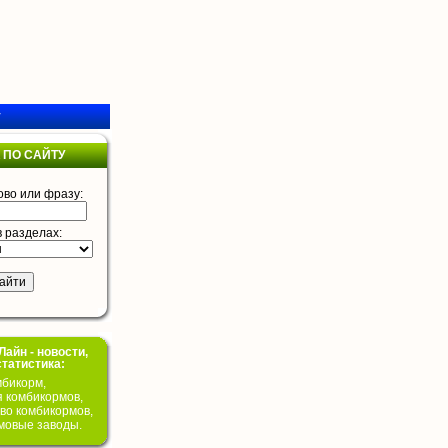
у
 ПО САЙТУ
ово или фразу:
в разделах:
айн - новости,
статистика:
бикорм,
я комбикормов,
во комбикормов,
мовые заводы.