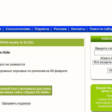
я
|
Сельхозтехника
|
Подписка
|
Реклама
|
Контакты
|
Поиск по сайт
ПОИСК
УРАЖ-weekly № 05 (82)
Введите сл
н-Лайн
Искать 
рос не снижается
уражные зерновые по регионам на 08 февраля
Фураж Он-Л
олный текст материала доступен
цены, 
писчикам сайта «Фураж Он-Лайн»
Ком
сырье дл
производст
Оформить подписку
комбикор