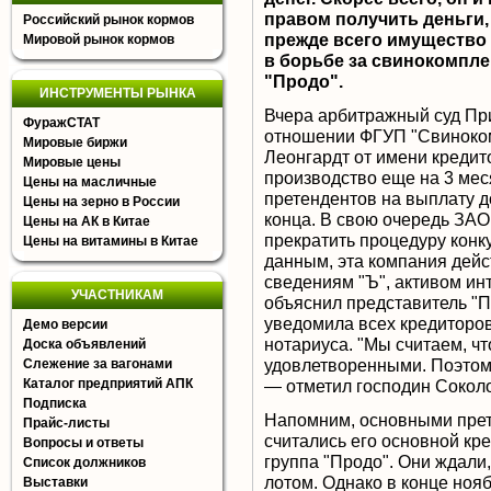
правом получить деньги,
Российский рынок кормов
прежде всего имущество 
Мировой рынок кормов
в борьбе за свинокомпле
"Продо".
ИНСТРУМЕНТЫ РЫНКА
Вчера арбитражный суд При
ФуражСТАТ
отношении ФГУП "Свиноко
Мировые биржи
Леонгардт от имени кредит
Мировые цены
производство еще на 3 меся
Цены на масличные
претендентов на выплату д
Цены на зерно в России
конца. В свою очередь ЗАО
Цены на АК в Китае
прекратить процедуру конк
Цены на витамины в Китае
данным, эта компания дейс
сведениям "Ъ", активом инт
УЧАСТНИКАМ
объяснил представитель "
уведомила всех кредиторов
Демо версии
нотариуса. "Мы считаем, ч
Доска объявлений
удовлетворенными. Поэтом
Слежение за вагонами
Каталог предприятий АПК
— отметил господин Сокол
Подписка
Напомним, основными прет
Прайс-листы
считались его основной кр
Вопросы и ответы
группа "Продо". Они ждали
Список должников
лотом. Однако в конце ноя
Выставки