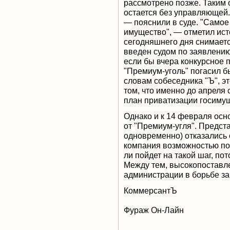
рассмотрено позже. Таким 
остается без управляющей.
— пояснили в суде. "Самое
имущество", — отметил ист
сегодняшнего дня снимаетс
введен судом по заявлению 
если бы вчера конкурсное 
"Премиум-уголь" погасил бы
словам собеседника "Ъ", эт
том, что именно до апреля
план приватизации госиму
Однако и к 14 февраля осн
от "Премиум-угля". Предст
одновременно) отказались о
компания возможностью пол
ли пойдет на такой шаг, по
Между тем, высокопоставле
администрации в борьбе з
КоммерсантЪ
Фураж Он-Лайн