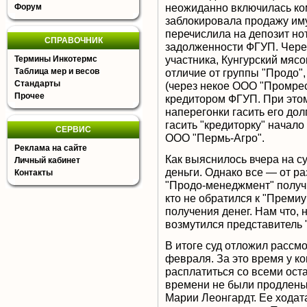
неожиданно включилась ко
Форум
заблокировала продажу им
перечислила на депозит но
СПРАВОЧНИК
задолженности ФГУП. Чере
участника, Кунгурский мясо
Термины Инкотермс
Таблица мер и весов
отличие от группы "Продо",
Стандарты
(через некое ООО "Промрес
Прочее
кредитором ФГУП. При это
наперегонки гасить его до
гасить "кредиторку" начало
СЕРВИС
ООО "Пермь-Агро".
Реклама на сайте
Как выяснилось вчера на с
Личный кабинет
деньги. Однако все — от р
Контакты
"Продо-менеджмент" получил
кто не обратился к "Премиу
получения денег. Нам что, 
возмутился представитель 
В итоге суд отложил рассм
февраля. За это время у к
расплатиться со всеми ост
времени не были продлен
Марии Леонгардт. Ее ходат