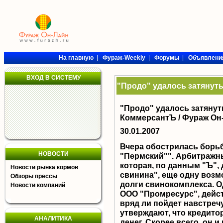
На главную
|
Фураж-Weekly
|
Форумы
|
Объявлени
ВХОД В СИСТЕМУ
"Продо" удалось затянут
"Продо" удалось затянут
КоммерсантЪ /
Фураж Он
30.01.2007
Вчера обострилась борь
НОВОСТИ
"Пермский"". Арбитражн
которая, по данным "Ъ", 
Новости рынка кормов
свинина", еще одну возм
Обзоры прессы
долги свинокомплекса. 
Новости компаний
ООО "Промресурс", дейс
вряд ли пойдет навстреч
утверждают, что кредито
АНАЛИТИКА
денег. Скорее всего, он и