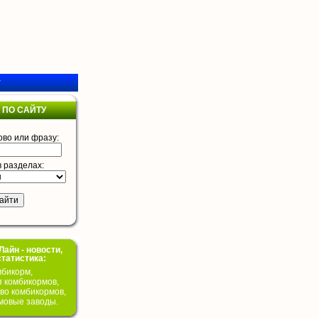
у
 ПО САЙТУ
ово или фразу:
в разделах:
айн - новости,
статистика:
бикорм,
я комбикормов,
во комбикормов,
мовые заводы.