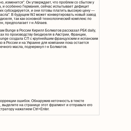
о, изменится". Он утверждает, что проблем со сбытом у
а, и особенно Германия, сейчас испытывает дефицит
их субсидируется, и они готовы платить высокую цену —
масла". В будущем WJ может конвертировать новый завод
дизеля, так как основной технологический комплекс по
н, предполагает г-н Аблаев.
м Bunge в России Кирилл Болматов рассказал РБК daily,
тах по производству биодизеля в Австрии, Франции,
 Bunge создала СП с крупнейшим французским и испанским
 в России и на Украине для компании пока остается
чного масла, подчеркнул г-н Болматов.
коррекции ошибок. Обнаружив неточность в тексте
 выделите на странице этот фрагмент и отправьте его
тратору нажатием Ctrl+Enter.