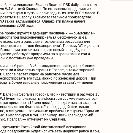
 базе молдавского Floarea Soarelui РБК daily рассказал
ма WJ Алексей Коломин. По его словам, предприятие
ичного сырья в сутки и производить из него 800 т масла. В
роваться в Европу. О самостоятельном производстве
WJ также задумываются. Однако эти планы начнут
половины 2008 года.
ире прогнозируется дефицит масличных, — объяснил г-н
щности под подсолнечник нельзя бесконечно из-за
ее всего, соя и рапс станут основными ресурсами для
перспективе — для биоэнергетики". Поэтому WJ и делает
. В компании рассчитывают, что новый завод будет
лдавии действуют программы по выращиванию сои и
оры о поставках уже проведены.
сии и на Украине. Выбор молдавского завода г-н Коломин
ствами и близостью страны к Европе, а также хорошей
В Европе растет спрос на рапсовое масло для
 экспортировать его туда можно по железной дороге. При
твовать более выгодные таможенные ставки", — уверен
 Валерий Сергачев говорит, что инвестиций в размере 15
и WJ будет использовать инфраструктуру уже имеющегося
тся примерно в 12 млн долл.", — подсчитывает эксперт.
кта является близость к Европе, где действительно
ло", а минусом — возможные проблемы с сырьем. "Вряд ли
с. т маслосырья в год. Например, весь Краснодарский
ыс. т рапса", — отмечает г-н Сергачев.
це-президент Российской биотопливной ассоциации
года предприятие будет испытывать дефицит рапса и сои,