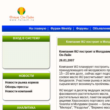
На главную
|
Фураж-Weekly
|
Форумы
|
Объявлени
ВХОД В СИСТЕМУ
Компания WJ построит в Молд
Компания WJ построит в Молдавии 
Он-Лайн
26.01.2007
Компания WJ планирует построить 
принадлежащего ей молдавского пре
15—20 млн долл., сейчас идет подг
НОВОСТИ
соевое масло WJ рассчитывает эксп
биодизеля. Участники рынка и экспе
Новости рынка кормов
сырьем могут возникнуть проблемы.
Обзоры прессы
WJ входит в десятку ведущих экспо
Новости компаний
фасованного растительного масла.
растительных масел, пакетом акций
акциями Херсонского портового эле
Soarelui в Молдавии (ранее — Бель
"Милора", "Раздолье", "Веркино масл
АНАЛИТИКА