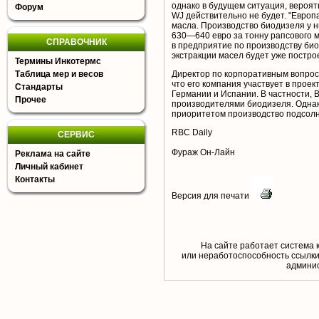
однако в будущем ситуация, вероятн
Форум
WJ действительно не будет. "Европ
масла. Производство биодизеля у н
630—640 евро за тонну рапсового 
СПРАВОЧНИК
в предприятие по производству био
экстракции масел будет уже построе
Термины Инкотермс
Таблица мер и весов
Директор по корпоративным вопроса
что его компания участвует в проек
Стандарты
Германии и Испании. В частности,
Прочее
производителями биодизеля. Однако
приоритетом производство подсолне
RBC Daily
СЕРВИС
Фураж Он-Лайн
Реклама на сайте
Личный кабинет
Контакты
Версия для печати
На сайте работает система 
или неработоспособность ссылки,
aдминис