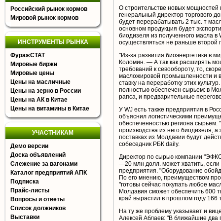
О строительстве новых мощностей на
Российский рынок кормов
генеральный директор торгового до
Мировой рынок кормов
будет перерабатывать 2 тыс. т масл
основном продукция будет экспорти
биодизеля из полученного масла в 
ИНСТРУМЕНТЫ РЫНКА
осуществляться не раньше второй 
ФуражСТАТ
"Из-за развития биоэнергетики в м
Коломин. — А так как расширять мо
Мировые биржи
требований к севообороту, то, скор
Мировые цены
масложировой промышленности и в 
Цены на масличные
ставку на переработку этих культур
полностью обеспечен сырьем: в Мо
Цены на зерно в России
рапса, и предварительные перегов
Цены на АК в Китае
Цены на витамины в Китае
У WJ есть также предприятия в Рос
объяснил логистическими преимуще
обеспеченностью региона сырьем. "
производства из него биодизеля, а
УЧАСТНИКАМ
поставках из Молдавии будут дейс
собеседник РБК daily.
Демо версии
Доска объявлений
Директор по сырью компании "ЭФКО"
Слежение за вагонами
—20 млн долл. может хватить, есл
предприятия. "Оборудование обойде
Каталог предприятий АПК
По его мнению, преимуществом прое
Подписка
"готовы сейчас покупать любое мас
Прайс-листы
Молдавия сможет обеспечить 600 ты
край вырастил в прошлом году 166 т
Вопросы и ответы
Список должников
На ту же проблему указывает и ви
Выставки
Алексей Аблаев: "В ближайшие два 