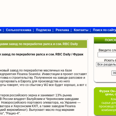
я
|
Сельхозтехника
|
Подписка
|
Реклама
|
Контакты
|
Поиск по сайт
ПОИСК
авии завод по переработке рапса и сои. RBC Daily
Введите сл
завод по переработке рапса и сои. RBC Daily /
Фураж
Искать 
новый завод по переработке масличных на базе
дприятия Floarea Soarelui. Инвестиции в проект составят
отовка к строительству. Полученное на заводе рапсовое и
ортировать в Европу для производства из него
рты говорят, что со сбытом у WJ все будет хорошо, а вот с
Фураж Он-Л
цены, 
ртеров российского зерна и занимает 13% рынка
 В России владеет Валуйским и Чернянским заводами
Ком
 Новороссийского портового элеватора, на Украине —
сырье дл
ватора и Херсонским КХП, а также заводом Floarea
производст
цкий жиркомбинат). Выпускает масло под марками
комбикор
о", "Рацио-4".