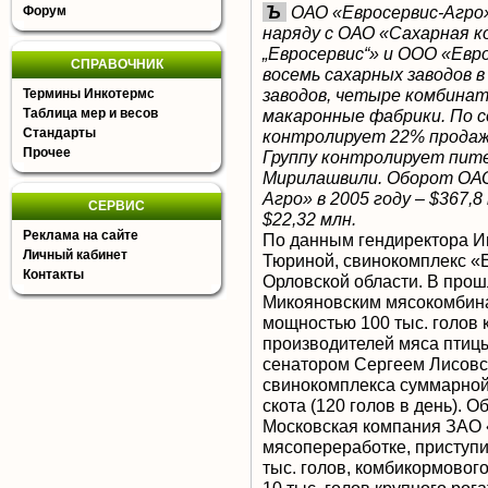
Ъ
ОАО «Евросервис-Агро»
Форум
наряду с ОАО «Сахарная к
„Евросервис“» и ООО «Евр
СПРАВОЧНИК
восемь сахарных заводов в
заводов, четыре комбинат
Термины Инкотермс
макаронные фабрики. По 
Таблица мер и весов
Стандарты
контролирует 22% продаж 
Прочее
Группу контролирует пит
Мирилашвили. Оборот ОАО
Агро» в 2005 году – $367,8
СЕРВИС
$22,32 млн.
Реклама на сайте
По данным гендиректора И
Личный кабинет
Тюриной, свинокомплекс «
Контакты
Орловской области. В про
Микояновским мясокомбина
мощностью 100 тыс. голов 
производителей мяса птиц
сенатором Сергеем Лисовск
свинокомплекса суммарной 
скота (120 голов в день). 
Московская компания ЗАО
мясопереработке, приступи
тыс. голов, комбикормового
10 тыс. голов крупного рог