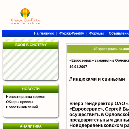
На главную
|
Фураж-Weekly
|
Форумы
|
Объявлени
ВХОД В СИСТЕМУ
«Евросервис» заман
«Евросервис» заманили в Орловск
19.01.2007
// индюками и свиньями
НОВОСТИ
Новости рынка кормов
Обзоры прессы
Вчера гендиректор ОАО «
Новости компаний
«Евросервис», Сергей Б
осуществить в Орловской
предварительным данным
Новодеревеньковском рай
АНАЛИТИКА