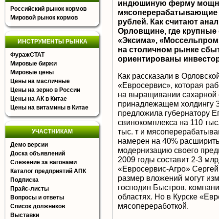
индюшиную ферму мощнос
Российский рынок кормов
мясоперерабатывающие ц
Мировой рынок кормов
рублей. Как считают анал
Орловщине, где крупные
«Эксима», «Моссельпром
ИНСТРУМЕНТЫ РЫНКА
на столичном рынке сбыт
ФуражСТАТ
ориентированы инвесто
Мировые биржи
Мировые цены
Как рассказали в Орловско
Цены на масличные
«Евросервис», которая рабо
Цены на зерно в России
на выращивании сахарной 
Цены на АК в Китае
принадлежащем холдингу З
Цены на витамины в Китае
предложила губернатору Ег
свинокомплекса на 110 ты
тыс. т и мясоперерабатыв
УЧАСТНИКАМ
намерен на 40% расширить 
Демо версии
модернизацию своего пред
Доска объявлений
2009 годы составит 2-3 мл
Слежение за вагонами
«Евросервис-Агро» Сергей 
Каталог предприятий АПК
размер вложений могут из
Подписка
господин Быстров, компани
Прайс-листы
областях. Но в Курске «Ев
Вопросы и ответы
мясопереработкой.
Список должников
Выставки